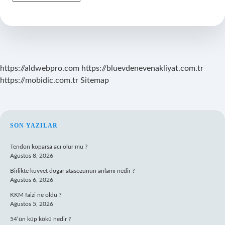
Tek
Olan
Kupa
Hangi
Takımda
https://aldwebpro.com
https://bluevdenevenakliyat.com.tr
https://mobidic.com.tr
Sitemap
SIDEBAR
SON YAZILAR
Tendon koparsa acı olur mu ?
Ağustos 8, 2026
Birlikte kuvvet doğar atasözünün anlamı nedir ?
Ağustos 6, 2026
KKM faizi ne oldu ?
Ağustos 5, 2026
54’ün küp kökü nedir ?