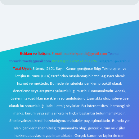
ecasino giriş
ilbet giriş adresi
www.betexper.xyz/
Reklam ve İletişim:
E-mail:
backlinkpaneli@gmail.com
Teams:
forumhizmeti@gmail.com
Whatsapp: 0262 606 0 726
Telegram: @karabul
Yasal Uyarı:
Sitemiz, 5651 Sayılı Kanun gereğince Bilgi Teknolojileri ve
İletişim Kurumu (BTK) tarafından onaylanmış bir Yer Sağlayıcı olarak
hizmet vermektedir. Bu nedenle, sitedeki içerikleri proaktif olarak
denetleme veya araştırma yükümlülüğümüz bulunmamaktadır. Ancak,
üyelerimiz yazdıkları içeriklerin sorumluluğunu taşımakta olup, siteye üye
olarak bu sorumluluğu kabul etmiş sayılırlar. Bu internet sitesi, herhangi bir
marka, kurum veya şahıs şirketi ile hiçbir bağlantısı bulunmamaktadır.
Sitede yalnızca kendi hazırladığımız makaleler paylaşılmaktadır. Burada yer
alan içerikler haber niteliği taşımamakta olup, gerçek kurum ve kişiler
hakkında paylaşım yapılmamaktadır. Gerçek kurum ve kişiler ile isim