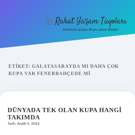
Rahat Yaşam Tüyoları
menüyü
aç
Konforlu anlara ilham veren fikirler!
Anasayfa
Gizlilik Politikası
ETIKET:
GALATASARAYDA MI DAHA ÇOK
Yasal Uyarı
KUPA VAR FENERBAHÇEDE MI
Hakkımızda
DÜNYADA TEK OLAN KUPA HANGI
TAKIMDA
Tarih: Aralık 4, 2024