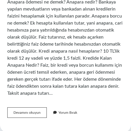
Anapara ödemesi ne demek? Anapara nedir? Bankaya
yapılan mevduatların veya bankadan alınan kredilerin
faizini hesaplamak için kullanılan paradır. Anapara borcu
ne demek? Ek hesapta kullanılan tutar, yani anapara, cari
hesabınıza para yatırıldığında hesabınızdan otomatik
olarak düşülür. Faiz tutarınız, ek hesabı açarken
belirttiğiniz faiz ödeme tarihinde hesabınızdan otomatik
olarak düşülür. Kredi anapara nasıl hesaplanır? 10 TL’lik
kredi 12 ay vadeli ve yüzde 1,5 faizli. Kredide Kalan
Anapara Nedir? Faiz, bir kredi veya borcun kullanımı için
ödenen ücreti temsil ederken, anapara geri ödenmesi
gereken gerçek tutarı ifade eder. Her ödeme döneminde
faiz ödendikten sonra kalan tutara kalan anapara denir.
Taksit anapara tutarı…
Taksit
Devamını okuyun
Yorum Bırak
Anapara
Tutarı
Ne