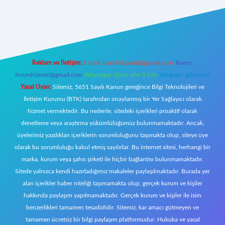
mecasino giriş
ilbet giriş adresi
www.betexper.xyz/
Reklam ve İletişim:
E-mail:
backlinkpaneli@gmail.com
Teams:
forumhizmeti@gmail.com
Whatsapp: 0262 606 0 726
Telegram: @karabul
Yasal Uyarı:
Sitemiz, 5651 Sayılı Kanun gereğince Bilgi Teknolojileri ve
İletişim Kurumu (BTK) tarafından onaylanmış bir Yer Sağlayıcı olarak
hizmet vermektedir. Bu nedenle, sitedeki içerikleri proaktif olarak
denetleme veya araştırma yükümlülüğümüz bulunmamaktadır. Ancak,
üyelerimiz yazdıkları içeriklerin sorumluluğunu taşımakta olup, siteye üye
olarak bu sorumluluğu kabul etmiş sayılırlar. Bu internet sitesi, herhangi bir
marka, kurum veya şahıs şirketi ile hiçbir bağlantısı bulunmamaktadır.
Sitede yalnızca kendi hazırladığımız makaleler paylaşılmaktadır. Burada yer
alan içerikler haber niteliği taşımamakta olup, gerçek kurum ve kişiler
hakkında paylaşım yapılmamaktadır. Gerçek kurum ve kişiler ile isim
benzerlikleri tamamen tesadüfidir. Sitemiz, kar amacı gütmeyen ve
tamamen ücretsiz bir bilgi paylaşım platformudur. Hukuka ve yasal