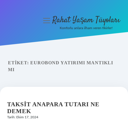
Rahat Yaşam Tüyoları
menüyü
aç
Konforlu anlara ilham veren fikirler!
Anasayfa
Gizlilik Politikası
ETIKET:
EUROBOND YATIRIMI MANTIKLI
Yasal Uyarı
MI
Hakkımızda
TAKSIT ANAPARA TUTARI NE
DEMEK
Tarih: Ekim 17, 2024