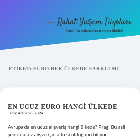
Rahat Yaşam Tüyoları
menüyü
aç
Konforlu anlara ilham veren fikirler!
Anasayfa
Gizlilik Politikası
ETIKET:
EURO HER ÜLKEDE FARKLI MI
Yasal Uyarı
Hakkımızda
EN UCUZ EURO HANGI ÜLKEDE
Tarih: Aralık 28, 2024
Avrupa’da en ucuz alışveriş hangi ülkede? Prag. Bu asil
şehrin ucuz alışverişin adresi olduğunu biliyor