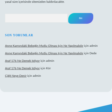
yasal süre içerisinde sitemizden kaldırılacaktır.
Arama
SON YORUMLAR
Anne Karnındaki Bebeğin Mutlu Olması Için Ne Yapılmalıdır
için
admin
Anne Karnındaki Bebeğin Mutlu Olması Için Ne Yapılmalıdır
için
Dede
Araf 176 Ne Demek Istiyor
için
admin
Araf 176 Ne Demek Istiyor
için
Kör
Çiğit Neye Denir
için
admin
yz/