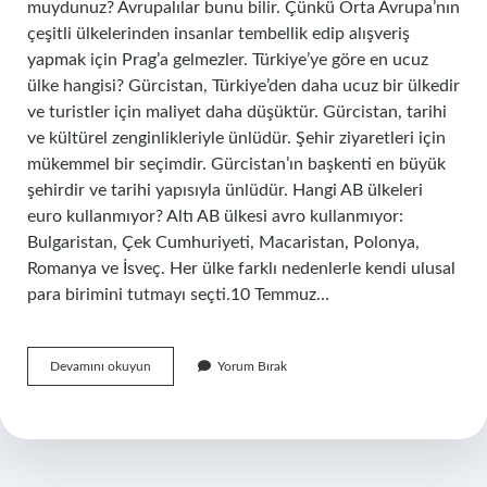
muydunuz? Avrupalılar bunu bilir. Çünkü Orta Avrupa’nın
çeşitli ülkelerinden insanlar tembellik edip alışveriş
yapmak için Prag’a gelmezler. Türkiye’ye göre en ucuz
ülke hangisi? Gürcistan, Türkiye’den daha ucuz bir ülkedir
ve turistler için maliyet daha düşüktür. Gürcistan, tarihi
ve kültürel zenginlikleriyle ünlüdür. Şehir ziyaretleri için
mükemmel bir seçimdir. Gürcistan’ın başkenti en büyük
şehirdir ve tarihi yapısıyla ünlüdür. Hangi AB ülkeleri
euro kullanmıyor? Altı AB ülkesi avro kullanmıyor:
Bulgaristan, Çek Cumhuriyeti, Macaristan, Polonya,
Romanya ve İsveç. Her ülke farklı nedenlerle kendi ulusal
para birimini tutmayı seçti.10 Temmuz…
En
Devamını okuyun
Yorum Bırak
Ucuz
Euro
Hangi
Ülkede