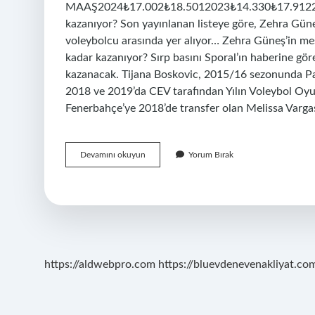
MAAŞ2024₺17.002₺18.5012023₺14.330₺17.91220
kazanıyor? Son yayınlanan listeye göre, Zehra Güne
voleybolcu arasında yer alıyor… Zehra Güneş’in m
kadar kazanıyor? Sırp basını Sporal’ın haberine gör
kazanacak. Tijana Boskovic, 2015/16 sezonunda Par
2018 ve 2019’da CEV tarafından Yılın Voleybol Oyun
Fenerbahçe’ye 2018’de transfer olan Melissa Vargas’
Zehra
Devamını okuyun
Yorum Bırak
Güneş
Ne
Kadar
Maaş
Alıyor
https://aldwebpro.com
https://bluevdenevenakliyat.com