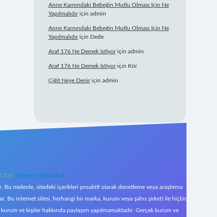
Anne Karnındaki Bebeğin Mutlu Olması Için Ne
Yapılmalıdır
için
admin
Anne Karnındaki Bebeğin Mutlu Olması Için Ne
Yapılmalıdır
için
Dede
Araf 176 Ne Demek Istiyor
için
admin
Araf 176 Ne Demek Istiyor
için
Kör
Çiğit Neye Denir
için
admin
0 726
Telegram: @karabul
 Bu nedenle, sitedeki içerikleri proaktif olarak denetleme veya araştırma
Bu internet sitesi, herhangi bir marka, kurum veya şahıs şirketi ile hiçbir
çek kurum ve kişiler hakkında paylaşım yapılmamaktadır. Gerçek kurum ve