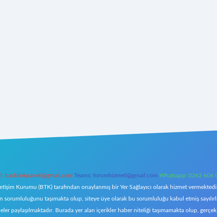
l:
backlinkpaneli@gmail.com
Teams:
forumhizmeti@gmail.com
Whatsapp: 0262 606 
letişim Kurumu (BTK) tarafından onaylanmış bir Yer Sağlayıcı olarak hizmet vermektedir.
orumluluğunu taşımakta olup, siteye üye olarak bu sorumluluğu kabul etmiş sayılırlar. 
eler paylaşılmaktadır. Burada yer alan içerikler haber niteliği taşımamakta olup, ger