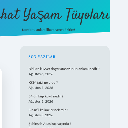
hat Yaşam Tüyoları
Konforlu anlara ilham veren fikirler!
ilbet yeni 
SIDEBAR
SON YAZILAR
Birlikte kuvvet doğar atasözünün anlamı nedir ?
Ağustos 6, 2026
KKM faizi ne oldu ?
Ağustos 5, 2026
54’ün küp kökü nedir ?
Ağustos 3, 2026
3 harfli kelimeler nelerdir ?
Ağustos 3, 2026
Şehinşah Atlas kaç yaşında ?