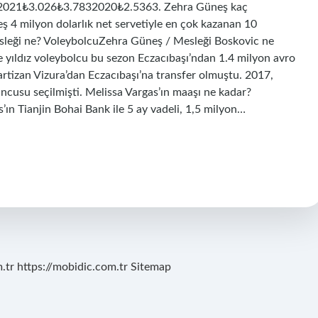
21₺3.026₺3.7832020₺2.5363. Zehra Güneş kaç
ş 4 milyon dolarlık net servetiyle en çok kazanan 10
esleği ne? VoleybolcuZehra Güneş / Mesleği Boskovic ne
e yıldız voleybolcu bu sezon Eczacıbaşı’ndan 1.4 milyon avro
tizan Vizura’dan Eczacıbaşı’na transfer olmuştu. 2017,
cusu seçilmişti. Melissa Vargas’ın maaşı ne kadar?
ın Tianjin Bohai Bank ile 5 ay vadeli, 1,5 milyon…
.tr
https://mobidic.com.tr
Sitemap