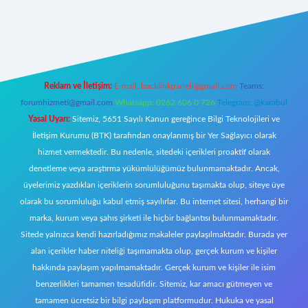
ecasino giriş
ilbet giriş adresi
www.betexper.xyz/
Reklam ve İletişim:
E-mail:
backlinkpaneli@gmail.com
Teams:
forumhizmeti@gmail.com
Whatsapp: 0262 606 0 726
Telegram: @karabul
Yasal Uyarı:
Sitemiz, 5651 Sayılı Kanun gereğince Bilgi Teknolojileri ve
İletişim Kurumu (BTK) tarafından onaylanmış bir Yer Sağlayıcı olarak
hizmet vermektedir. Bu nedenle, sitedeki içerikleri proaktif olarak
denetleme veya araştırma yükümlülüğümüz bulunmamaktadır. Ancak,
üyelerimiz yazdıkları içeriklerin sorumluluğunu taşımakta olup, siteye üye
olarak bu sorumluluğu kabul etmiş sayılırlar. Bu internet sitesi, herhangi bir
marka, kurum veya şahıs şirketi ile hiçbir bağlantısı bulunmamaktadır.
Sitede yalnızca kendi hazırladığımız makaleler paylaşılmaktadır. Burada yer
alan içerikler haber niteliği taşımamakta olup, gerçek kurum ve kişiler
hakkında paylaşım yapılmamaktadır. Gerçek kurum ve kişiler ile isim
benzerlikleri tamamen tesadüfidir. Sitemiz, kar amacı gütmeyen ve
tamamen ücretsiz bir bilgi paylaşım platformudur. Hukuka ve yasal