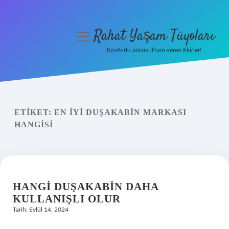
Rahat Yaşam Tüyoları
menüyü
aç
Konforlu anlara ilham veren fikirler!
Anasayfa
Gizlilik Politikası
ETIKET:
EN IYI DUŞAKABIN MARKASI
Yasal Uyarı
HANGISI
Hakkımızda
HANGI DUŞAKABIN DAHA
KULLANIŞLI OLUR
Tarih: Eylül 14, 2024