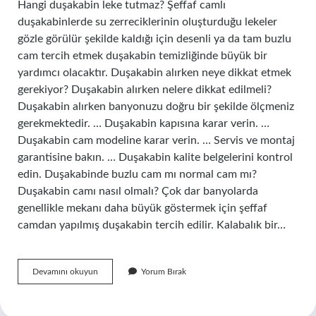
Hangi duşakabin leke tutmaz? Şeffaf camlı
duşakabinlerde su zerreciklerinin oluşturduğu lekeler
gözle görülür şekilde kaldığı için desenli ya da tam buzlu
cam tercih etmek duşakabin temizliğinde büyük bir
yardımcı olacaktır. Duşakabin alırken neye dikkat etmek
gerekiyor? Duşakabin alırken nelere dikkat edilmeli?
Duşakabin alırken banyonuzu doğru bir şekilde ölçmeniz
gerekmektedir. … Duşakabin kapısına karar verin. …
Duşakabin cam modeline karar verin. … Servis ve montaj
garantisine bakın. … Duşakabin kalite belgelerini kontrol
edin. Duşakabinde buzlu cam mı normal cam mı?
Duşakabin camı nasıl olmalı? Çok dar banyolarda
genellikle mekanı daha büyük göstermek için şeffaf
camdan yapılmış duşakabin tercih edilir. Kalabalık bir…
Hangi
Devamını okuyun
Yorum Bırak
Duşakabin
Daha
Kullanışlı