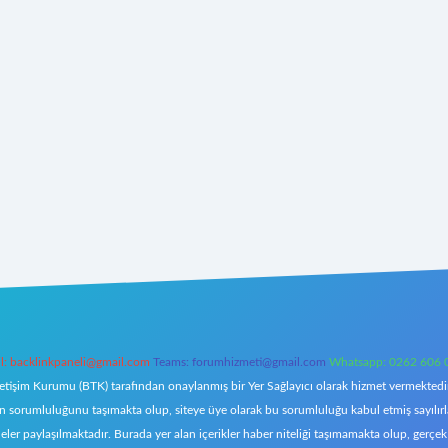
l:
backlinkpaneli@gmail.com
Teams:
forumhizmeti@gmail.com
Whatsapp: 0262 606 
letişim Kurumu (BTK) tarafından onaylanmış bir Yer Sağlayıcı olarak hizmet vermektedir.
orumluluğunu taşımakta olup, siteye üye olarak bu sorumluluğu kabul etmiş sayılırlar. 
eler paylaşılmaktadır. Burada yer alan içerikler haber niteliği taşımamakta olup, ger