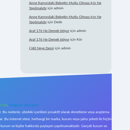
Anne Karnındaki Bebeğin Mutlu Olması Için Ne
Yapılmalıdır
için
admin
Anne Karnındaki Bebeğin Mutlu Olması Için Ne
Yapılmalıdır
için
Dede
Araf 176 Ne Demek Istiyor
için
admin
Araf 176 Ne Demek Istiyor
için
Kör
Çiğit Neye Denir
için
admin
0 726
Telegram: @karabul
 Bu nedenle, sitedeki içerikleri proaktif olarak denetleme veya araştırma
Bu internet sitesi, herhangi bir marka, kurum veya şahıs şirketi ile hiçbir
çek kurum ve kişiler hakkında paylaşım yapılmamaktadır. Gerçek kurum ve