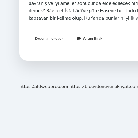
davranış ve iyi ameller sonucunda elde edilecek nime
demek? Râgıb el-İsfahânî’ye göre Hasene her türlü iyi
kapsayan bir kelime olup, Kur’an’da bunların iyilik 
Hüsnü
Devamını okuyun
Yorum Bırak
Hasene
Ne
Demek
https://aldwebpro.com
https://bluevdenevenakliyat.com