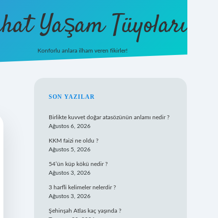
hat Yaşam Tüyoları
Konforlu anlara ilham veren fikirler!
ilbet yeni giriş
famecasino gi
SIDEBAR
SON YAZILAR
Birlikte kuvvet doğar atasözünün anlamı nedir ?
Ağustos 6, 2026
KKM faizi ne oldu ?
Ağustos 5, 2026
54’ün küp kökü nedir ?
Ağustos 3, 2026
3 harfli kelimeler nelerdir ?
Ağustos 3, 2026
Şehinşah Atlas kaç yaşında ?