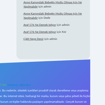
Anne Karnındaki Bebeğin Mutlu Olması Için Ne
Yapılmalıdır
için
admin
Anne Karnındaki Bebeğin Mutlu Olması Için Ne
Yapılmalıdır
için
Dede
Araf 176 Ne Demek Istiyor
için
admin
Araf 176 Ne Demek Istiyor
için
Kör
Çiğit Neye Denir
için
admin
0 726
Telegram: @karabul
 Bu nedenle, sitedeki içerikleri proaktif olarak denetleme veya araştırma
Bu internet sitesi, herhangi bir marka, kurum veya şahıs şirketi ile hiçbir
çek kurum ve kişiler hakkında paylaşım yapılmamaktadır. Gerçek kurum ve