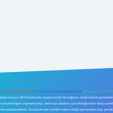
l:
backlinkpaneli@gmail.com
Teams:
forumhizmeti@gmail.com
Whatsapp: 0262 606 
letişim Kurumu (BTK) tarafından onaylanmış bir Yer Sağlayıcı olarak hizmet vermektedir.
orumluluğunu taşımakta olup, siteye üye olarak bu sorumluluğu kabul etmiş sayılırlar. 
eler paylaşılmaktadır. Burada yer alan içerikler haber niteliği taşımamakta olup, ger