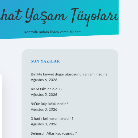
hat Yaşam Tüyoları
Konforlu anlara ilham veren fikirler!
ilbet yeni giriş
famecasino g
SIDEBAR
SON YAZILAR
Birlikte kuvvet doğar atasözünün anlamı nedir ?
Ağustos 6, 2026
KKM faizi ne oldu ?
Ağustos 5, 2026
54’ün küp kökü nedir ?
Ağustos 3, 2026
3 harfli kelimeler nelerdir ?
Ağustos 3, 2026
Şehinşah Atlas kaç yaşında ?