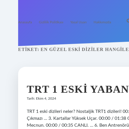
Anasayfa
Gizlilik Politikası
Yasal Uyarı
Hakkımızda
ETIKET:
EN GÜZEL ESKI DIZILER HANGILE
TRT 1 ESKI YABAN
Tarih: Ekim 4, 2024
TRT 1 eski dizileri neler? Nostaljik TRT1 dizileri! 0
Çıkmazı … 3. Kartallar Yüksek Uçar. 00:00 / 01:38 
Mecnun. 00:00 / 00:35 CANLI. … 6. Ben Antrenörüm.