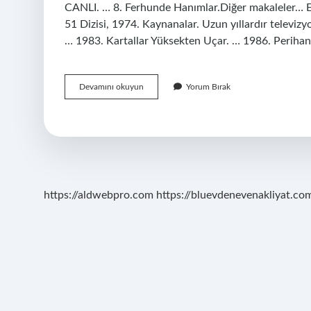
CANLI. … 8. Ferhunde Hanımlar.Diğer makaleler… Esk
51 Dizisi, 1974. Kaynanalar. Uzun yıllardır televizyo
… 1983. Kartallar Yüksekten Uçar. … 1986. Perihan
Trt
Devamını okuyun
Yorum Bırak
1
Eski
Yabancı
Dizileri
Neler
https://aldwebpro.com
https://bluevdenevenakliyat.com