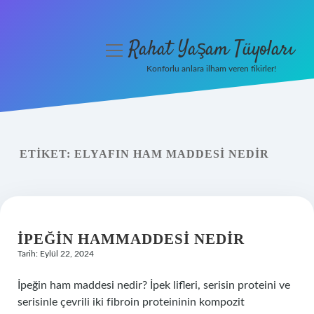
Rahat Yaşam Tüyoları
menüyü
aç
Konforlu anlara ilham veren fikirler!
Anasayfa
Gizlilik Politikası
ETIKET:
ELYAFIN HAM MADDESI NEDIR
Yasal Uyarı
Hakkımızda
İPEĞIN HAMMADDESI NEDIR
Tarih: Eylül 22, 2024
İpeğin ham maddesi nedir? İpek lifleri, serisin proteini ve
serisinle çevrili iki fibroin proteininin kompozit