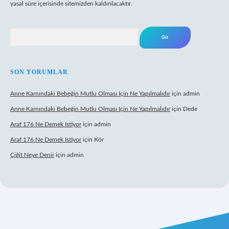
yasal süre içerisinde sitemizden kaldırılacaktır.
Arama
SON YORUMLAR
Anne Karnındaki Bebeğin Mutlu Olması Için Ne Yapılmalıdır
için
admin
Anne Karnındaki Bebeğin Mutlu Olması Için Ne Yapılmalıdır
için
Dede
Araf 176 Ne Demek Istiyor
için
admin
Araf 176 Ne Demek Istiyor
için
Kör
Çiğit Neye Denir
için
admin
z/