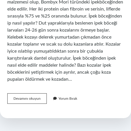
malzemesi olup, Bombyx Mori türündeki ipekböceğinden
elde edilir. Her iki protein olan fibroin ve serisin, liflerde
sırasıyla %75 ve %25 oranında bulunur. İpek böceğinden
ip nasıl yapılır? Dut yapraklarıyla beslenen ipek böceği
larvaları 24-26 gün sonra kozalarını örmeye başlar.
Kelebek kozayı delerek yumurtadan çıkmadan önce
kozalar toplanır ve sıcak su dolu kazanlara atılır. Kozalar
iyice ıslatılıp yumuşatıldıktan sonra bir çubukla
karıştırılarak dantel oluşturulur. İpek böceğinden ipek
nasıl elde edilir maddeler halinde? Bazı kozalar ipek
böceklerini yetiştirmek için ayrılır, ancak çoğu koza
pupaları öldürmek ve kozadan…
İPeğin
Devamını okuyun
Yorum Bırak
Hammaddesi
Nedir