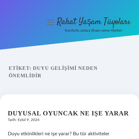
Rahat Yaşam Tüyoları
menüyü
aç
Konforlu anlara ilham veren fikirler!
Anasayfa
Gizlilik Politikası
ETIKET:
DUYU GELIŞIMI NEDEN
Yasal Uyarı
ÖNEMLIDIR
Hakkımızda
DUYUSAL OYUNCAK NE IŞE YARAR
Tarih: Eylül 9, 2024
Duyu etkinlikleri ne işe yarar? Bu tür aktiviteler