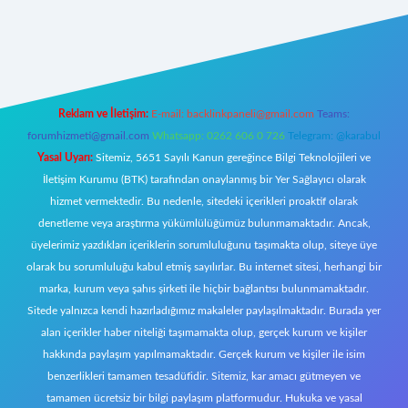
ecasino giriş
ilbet giriş adresi
www.betexper.xyz/
Reklam ve İletişim:
E-mail:
backlinkpaneli@gmail.com
Teams:
forumhizmeti@gmail.com
Whatsapp: 0262 606 0 726
Telegram: @karabul
Yasal Uyarı:
Sitemiz, 5651 Sayılı Kanun gereğince Bilgi Teknolojileri ve
İletişim Kurumu (BTK) tarafından onaylanmış bir Yer Sağlayıcı olarak
hizmet vermektedir. Bu nedenle, sitedeki içerikleri proaktif olarak
denetleme veya araştırma yükümlülüğümüz bulunmamaktadır. Ancak,
üyelerimiz yazdıkları içeriklerin sorumluluğunu taşımakta olup, siteye üye
olarak bu sorumluluğu kabul etmiş sayılırlar. Bu internet sitesi, herhangi bir
marka, kurum veya şahıs şirketi ile hiçbir bağlantısı bulunmamaktadır.
Sitede yalnızca kendi hazırladığımız makaleler paylaşılmaktadır. Burada yer
alan içerikler haber niteliği taşımamakta olup, gerçek kurum ve kişiler
hakkında paylaşım yapılmamaktadır. Gerçek kurum ve kişiler ile isim
benzerlikleri tamamen tesadüfidir. Sitemiz, kar amacı gütmeyen ve
tamamen ücretsiz bir bilgi paylaşım platformudur. Hukuka ve yasal