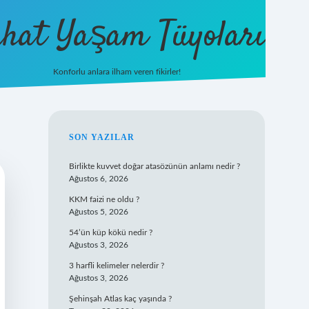
hat Yaşam Tüyoları
Konforlu anlara ilham veren fikirler!
ilbet yeni giriş
famecasino g
SIDEBAR
SON YAZILAR
Birlikte kuvvet doğar atasözünün anlamı nedir ?
Ağustos 6, 2026
KKM faizi ne oldu ?
Ağustos 5, 2026
54’ün küp kökü nedir ?
Ağustos 3, 2026
3 harfli kelimeler nelerdir ?
Ağustos 3, 2026
Şehinşah Atlas kaç yaşında ?