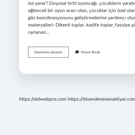
ise yarar? Duyusal tırtıl oyuncağı, çocukların yarat
eğlenceli bir oyun aracı olan, çocuklar için özel ola
göz koordinasyonunu geliştirmelerine yardımcı olu
materyalleri: Dikenli toplar, kadife toplar, fasulye 
oynanan…
Duyusal
Devamını okuyun
Yorum Bırak
Oyuncak
Ne
Işe
Yarar
https://aldwebpro.com
https://bluevdenevenakliyat.com