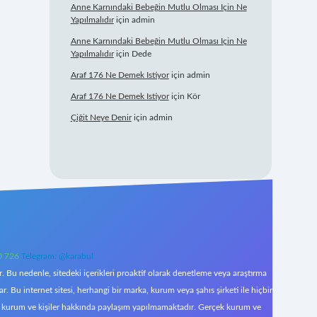
Anne Karnındaki Bebeğin Mutlu Olması Için Ne
Yapılmalıdır
için
admin
Anne Karnındaki Bebeğin Mutlu Olması Için Ne
Yapılmalıdır
için
Dede
Araf 176 Ne Demek Istiyor
için
admin
Araf 176 Ne Demek Istiyor
için
Kör
Çiğit Neye Denir
için
admin
0 726
Telegram: @karabul
 Bu nedenle, sitedeki içerikleri proaktif olarak denetleme veya araştırma
Bu internet sitesi, herhangi bir marka, kurum veya şahıs şirketi ile hiçbir
çek kurum ve kişiler hakkında paylaşım yapılmamaktadır. Gerçek kurum ve