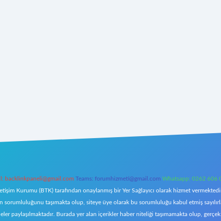
l:
backlinkpaneli@gmail.com
Teams:
forumhizmeti@gmail.com
Whatsapp: 0262 606 
letişim Kurumu (BTK) tarafından onaylanmış bir Yer Sağlayıcı olarak hizmet vermektedir.
orumluluğunu taşımakta olup, siteye üye olarak bu sorumluluğu kabul etmiş sayılırlar. 
eler paylaşılmaktadır. Burada yer alan içerikler haber niteliği taşımamakta olup, ger