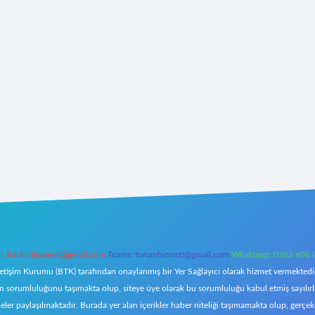
l:
backlinkpaneli@gmail.com
Teams:
forumhizmeti@gmail.com
Whatsapp: 0262 606 
letişim Kurumu (BTK) tarafından onaylanmış bir Yer Sağlayıcı olarak hizmet vermektedir.
orumluluğunu taşımakta olup, siteye üye olarak bu sorumluluğu kabul etmiş sayılırlar. 
eler paylaşılmaktadır. Burada yer alan içerikler haber niteliği taşımamakta olup, ger