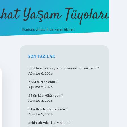
hat Yaşam Tüyoları
Konforlu anlara ilham veren fikirler!
ilbet yeni 
SIDEBAR
SON YAZILAR
Birlikte kuvvet doğar atasözünün anlamı nedir ?
Ağustos 6, 2026
KKM faizi ne oldu ?
Ağustos 5, 2026
54’ün küp kökü nedir ?
Ağustos 3, 2026
3 harfli kelimeler nelerdir ?
Ağustos 3, 2026
Şehinşah Atlas kaç yaşında ?