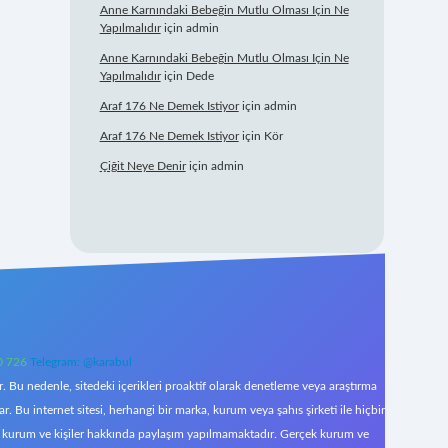
Anne Karnındaki Bebeğin Mutlu Olması Için Ne
Yapılmalıdır
için
admin
Anne Karnındaki Bebeğin Mutlu Olması Için Ne
Yapılmalıdır
için
Dede
Araf 176 Ne Demek Istiyor
için
admin
Araf 176 Ne Demek Istiyor
için
Kör
Çiğit Neye Denir
için
admin
0 726
Telegram: @karabul
 Bu nedenle, sitedeki içerikleri proaktif olarak denetleme veya araştırma
Bu internet sitesi, herhangi bir marka, kurum veya şahıs şirketi ile hiçbir
çek kurum ve kişiler hakkında paylaşım yapılmamaktadır. Gerçek kurum ve