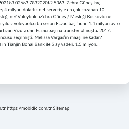
21₺3.026₺3.7832020₺2.5363. Zehra Güneş kaç
ş 4 milyon dolarlık net servetiyle en çok kazanan 10
esleği ne? VoleybolcuZehra Güneş / Mesleği Boskovic ne
e yıldız voleybolcu bu sezon Eczacıbaşı’ndan 1.4 milyon avro
tizan Vizura’dan Eczacıbaşı’na transfer olmuştu. 2017,
cusu seçilmişti. Melissa Vargas’ın maaşı ne kadar?
ın Tianjin Bohai Bank ile 5 ay vadeli, 1,5 milyon…
.tr
https://mobidic.com.tr
Sitemap