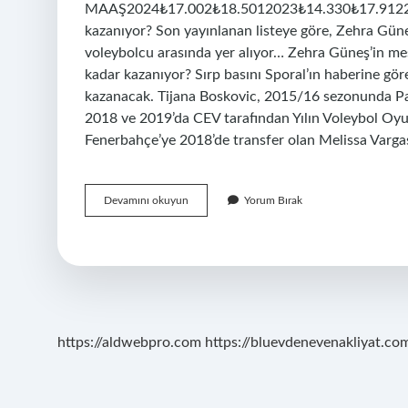
MAAŞ2024₺17.002₺18.5012023₺14.330₺17.91220
kazanıyor? Son yayınlanan listeye göre, Zehra Güne
voleybolcu arasında yer alıyor… Zehra Güneş’in m
kadar kazanıyor? Sırp basını Sporal’ın haberine gör
kazanacak. Tijana Boskovic, 2015/16 sezonunda Par
2018 ve 2019’da CEV tarafından Yılın Voleybol Oyun
Fenerbahçe’ye 2018’de transfer olan Melissa Vargas’
Zehra
Devamını okuyun
Yorum Bırak
Güneş
Ne
Kadar
Maaş
Alıyor
https://aldwebpro.com
https://bluevdenevenakliyat.com