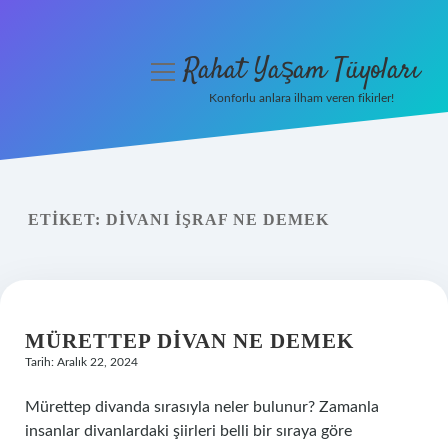
Rahat Yaşam Tüyoları
menüyü
aç
Konforlu anlara ilham veren fikirler!
Anasayfa
Gizlilik Politikası
ETIKET:
DIVANI IŞRAF NE DEMEK
Yasal Uyarı
Hakkımızda
MÜRETTEP DIVAN NE DEMEK
Tarih: Aralık 22, 2024
Mürettep divanda sırasıyla neler bulunur? Zamanla
insanlar divanlardaki şiirleri belli bir sıraya göre