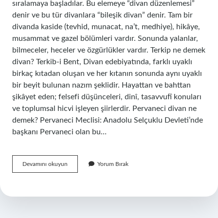
sıralamaya başladılar. Bu elemeye “divan düzenlemesi”
denir ve bu tür divanlara “bileşik divan” denir. Tam bir
divanda kaside (tevhid, munacat, na’t, medhiye), hikâye,
musammat ve gazel bölümleri vardır. Sonunda yalanlar,
bilmeceler, heceler ve özgürlükler vardır. Terkip ne demek
divan? Terkib-i Bent, Divan edebiyatında, farklı uyaklı
birkaç kıtadan oluşan ve her kıtanın sonunda aynı uyaklı
bir beyit bulunan nazım şeklidir. Hayattan ve bahttan
şikâyet eden; felsefi düşünceleri, dinî, tasavvufî konuları
ve toplumsal hicvi işleyen şiirlerdir. Pervaneci divan ne
demek? Pervaneci Meclisi: Anadolu Selçuklu Devleti’nde
başkanı Pervaneci olan bu…
Mürettep
Devamını okuyun
Yorum Bırak
Divan
Ne
Demek