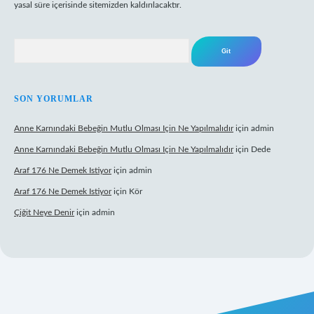
yasal süre içerisinde sitemizden kaldırılacaktır.
Arama
SON YORUMLAR
Anne Karnındaki Bebeğin Mutlu Olması Için Ne Yapılmalıdır
için
admin
Anne Karnındaki Bebeğin Mutlu Olması Için Ne Yapılmalıdır
için
Dede
Araf 176 Ne Demek Istiyor
için
admin
Araf 176 Ne Demek Istiyor
için
Kör
Çiğit Neye Denir
için
admin
z/