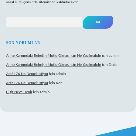
yasal süre içerisinde sitemizden kaldırılacaktır.
Arama
SON YORUMLAR
Anne Karnındaki Bebeğin Mutlu Olması Için Ne Yapılmalıdır
için
admin
Anne Karnındaki Bebeğin Mutlu Olması Için Ne Yapılmalıdır
için
Dede
Araf 176 Ne Demek Istiyor
için
admin
Araf 176 Ne Demek Istiyor
için
Kör
Çiğit Neye Denir
için
admin
er.xyz/