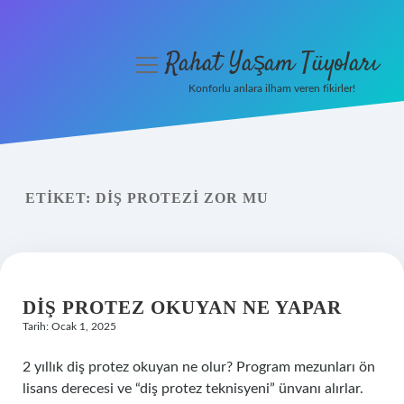
Rahat Yaşam Tüyoları
menüyü
aç
Konforlu anlara ilham veren fikirler!
Anasayfa
Gizlilik Politikası
ETIKET:
DIŞ PROTEZI ZOR MU
Yasal Uyarı
Hakkımızda
DIŞ PROTEZ OKUYAN NE YAPAR
Tarih: Ocak 1, 2025
2 yıllık diş protez okuyan ne olur? Program mezunları ön
lisans derecesi ve “diş protez teknisyeni” ünvanı alırlar.