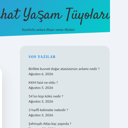
hat Yaşam Tüyoları
Konforlu anlara ilham veren fikirler!
ilbet yeni giriş
famecasino gi
SIDEBAR
SON YAZILAR
Birlikte kuvvet doğar atasözünün anlamı nedir ?
Ağustos 6, 2026
KKM faizi ne oldu ?
Ağustos 5, 2026
54’ün küp kökü nedir ?
Ağustos 3, 2026
3 harfli kelimeler nelerdir ?
Ağustos 3, 2026
Şehinşah Atlas kaç yaşında ?