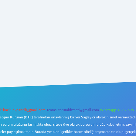
l:
backlinkpaneli@gmail.com
Teams:
forumhizmeti@gmail.com
Whatsapp: 0262 606 
letişim Kurumu (BTK) tarafından onaylanmış bir Yer Sağlayıcı olarak hizmet vermektedir.
orumluluğunu taşımakta olup, siteye üye olarak bu sorumluluğu kabul etmiş sayılırlar. 
eler paylaşılmaktadır. Burada yer alan içerikler haber niteliği taşımamakta olup, ger