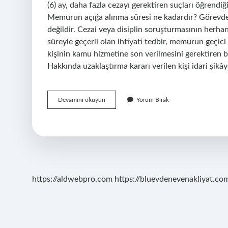
(6) ay, daha fazla cezayı gerektiren suçları öğrendiği
Memurun açığa alınma süresi ne kadardır? Görevden 
değildir. Cezai veya disiplin soruşturmasının herhan
süreyle geçerli olan ihtiyati tedbir, memurun geçic
kişinin kamu hizmetine son verilmesini gerektiren 
Hakkında uzaklaştırma kararı verilen kişi idari şikây
Görevden
Devamını okuyun
Yorum Bırak
Uzaklaştırılan
Memura
Kaç
Gün
Içinde
Soruşturma
Açılır
https://aldwebpro.com
https://bluevdenevenakliyat.com