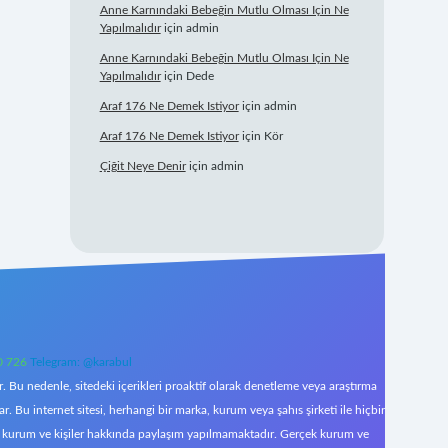
Anne Karnındaki Bebeğin Mutlu Olması Için Ne
Yapılmalıdır
için
admin
Anne Karnındaki Bebeğin Mutlu Olması Için Ne
Yapılmalıdır
için
Dede
Araf 176 Ne Demek Istiyor
için
admin
Araf 176 Ne Demek Istiyor
için
Kör
Çiğit Neye Denir
için
admin
0 726
Telegram: @karabul
 Bu nedenle, sitedeki içerikleri proaktif olarak denetleme veya araştırma
Bu internet sitesi, herhangi bir marka, kurum veya şahıs şirketi ile hiçbir
çek kurum ve kişiler hakkında paylaşım yapılmamaktadır. Gerçek kurum ve