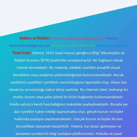
ecasino giriş
ilbet giriş adresi
www.betexper.xyz/
Reklam ve İletişim:
E-mail:
backlinkpaneli@gmail.com
Teams:
forumhizmeti@gmail.com
Whatsapp: 0262 606 0 726
Telegram: @karabul
Yasal Uyarı:
Sitemiz, 5651 Sayılı Kanun gereğince Bilgi Teknolojileri ve
İletişim Kurumu (BTK) tarafından onaylanmış bir Yer Sağlayıcı olarak
hizmet vermektedir. Bu nedenle, sitedeki içerikleri proaktif olarak
denetleme veya araştırma yükümlülüğümüz bulunmamaktadır. Ancak,
üyelerimiz yazdıkları içeriklerin sorumluluğunu taşımakta olup, siteye üye
olarak bu sorumluluğu kabul etmiş sayılırlar. Bu internet sitesi, herhangi bir
marka, kurum veya şahıs şirketi ile hiçbir bağlantısı bulunmamaktadır.
Sitede yalnızca kendi hazırladığımız makaleler paylaşılmaktadır. Burada yer
alan içerikler haber niteliği taşımamakta olup, gerçek kurum ve kişiler
hakkında paylaşım yapılmamaktadır. Gerçek kurum ve kişiler ile isim
benzerlikleri tamamen tesadüfidir. Sitemiz, kar amacı gütmeyen ve
tamamen ücretsiz bir bilgi paylaşım platformudur. Hukuka ve yasal