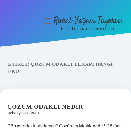
Rahat Yaşam Tüyoları
menüyü
aç
Konforlu anlara ilham veren fikirler!
Anasayfa
Gizlilik Politikası
ETIKET:
ÇÖZÜM ODAKLI TERAPI HANGI
Yasal Uyarı
EKOL
Hakkımızda
ÇÖZÜM ODAKLI NEDIR
Tarih: Eylül 22, 2024
Çözüm odaklı ne demek? Çözüm odaklılık nedir? Çözüm