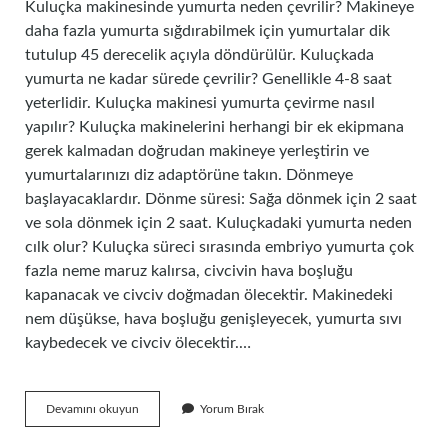
Kuluçka makinesinde yumurta neden çevrilir? Makineye
daha fazla yumurta sığdırabilmek için yumurtalar dik
tutulup 45 derecelik açıyla döndürülür. Kuluçkada
yumurta ne kadar sürede çevrilir? Genellikle 4-8 saat
yeterlidir. Kuluçka makinesi yumurta çevirme nasıl
yapılır? Kuluçka makinelerini herhangi bir ek ekipmana
gerek kalmadan doğrudan makineye yerleştirin ve
yumurtalarınızı diz adaptörüne takın. Dönmeye
başlayacaklardır. Dönme süresi: Sağa dönmek için 2 saat
ve sola dönmek için 2 saat. Kuluçkadaki yumurta neden
cılk olur? Kuluçka süreci sırasında embriyo yumurta çok
fazla neme maruz kalırsa, civcivin hava boşluğu
kapanacak ve civciv doğmadan ölecektir. Makinedeki
nem düşükse, hava boşluğu genişleyecek, yumurta sıvı
kaybedecek ve civciv ölecektir.…
Kuluçkada
Devamını okuyun
Yorum Bırak
Yumurta
Neden