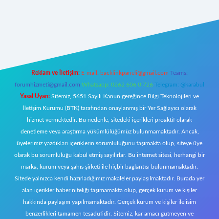
z/
Reklam ve İletişim:
E-mail:
backlinkpaneli@gmail.com
Teams:
forumhizmeti@gmail.com
Whatsapp: 0262 606 0 726
Telegram: @karabul
Yasal Uyarı:
Sitemiz, 5651 Sayılı Kanun gereğince Bilgi Teknolojileri ve
İletişim Kurumu (BTK) tarafından onaylanmış bir Yer Sağlayıcı olarak
hizmet vermektedir. Bu nedenle, sitedeki içerikleri proaktif olarak
denetleme veya araştırma yükümlülüğümüz bulunmamaktadır. Ancak,
üyelerimiz yazdıkları içeriklerin sorumluluğunu taşımakta olup, siteye üye
olarak bu sorumluluğu kabul etmiş sayılırlar. Bu internet sitesi, herhangi bir
marka, kurum veya şahıs şirketi ile hiçbir bağlantısı bulunmamaktadır.
Sitede yalnızca kendi hazırladığımız makaleler paylaşılmaktadır. Burada yer
alan içerikler haber niteliği taşımamakta olup, gerçek kurum ve kişiler
hakkında paylaşım yapılmamaktadır. Gerçek kurum ve kişiler ile isim
benzerlikleri tamamen tesadüfidir. Sitemiz, kar amacı gütmeyen ve