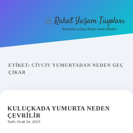
Rahat Yaşam Tüyoları
menüyü
aç
Konforlu anlara ilham veren fikirler!
Anasayfa
Gizlilik Politikası
ETIKET:
CIVCIV YUMURTADAN NEDEN GEÇ
Yasal Uyarı
ÇIKAR
Hakkımızda
KULUÇKADA YUMURTA NEDEN
ÇEVRILIR
Tarih: Ocak 26, 2025