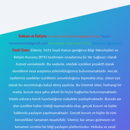
iş
famecasino giriş
ilbet giriş adresi
www.betexper.xyz/
Reklam ve İletişim:
E-mail:
backlinkpaneli@gmail.com
Teams:
forumhizmeti@gmail.com
Whatsapp: 0262 606 0 726
Telegram: @karabul
Yasal Uyarı:
Sitemiz, 5651 Sayılı Kanun gereğince Bilgi Teknolojileri ve
İletişim Kurumu (BTK) tarafından onaylanmış bir Yer Sağlayıcı olarak
hizmet vermektedir. Bu nedenle, sitedeki içerikleri proaktif olarak
denetleme veya araştırma yükümlülüğümüz bulunmamaktadır. Ancak,
üyelerimiz yazdıkları içeriklerin sorumluluğunu taşımakta olup, siteye üye
olarak bu sorumluluğu kabul etmiş sayılırlar. Bu internet sitesi, herhangi bir
marka, kurum veya şahıs şirketi ile hiçbir bağlantısı bulunmamaktadır.
Sitede yalnızca kendi hazırladığımız makaleler paylaşılmaktadır. Burada yer
alan içerikler haber niteliği taşımamakta olup, gerçek kurum ve kişiler
hakkında paylaşım yapılmamaktadır. Gerçek kurum ve kişiler ile isim
benzerlikleri tamamen tesadüfidir. Sitemiz, kar amacı gütmeyen ve
tamamen ücretsiz bir bilgi paylaşım platformudur. Hukuka ve yasal