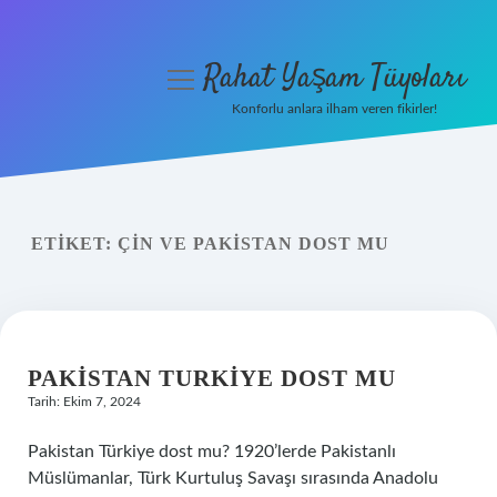
Rahat Yaşam Tüyoları
menüyü
aç
Konforlu anlara ilham veren fikirler!
Anasayfa
Gizlilik Politikası
ETIKET:
ÇIN VE PAKISTAN DOST MU
Yasal Uyarı
Hakkımızda
PAKISTAN TURKIYE DOST MU
Tarih: Ekim 7, 2024
Pakistan Türkiye dost mu? 1920’lerde Pakistanlı
Müslümanlar, Türk Kurtuluş Savaşı sırasında Anadolu