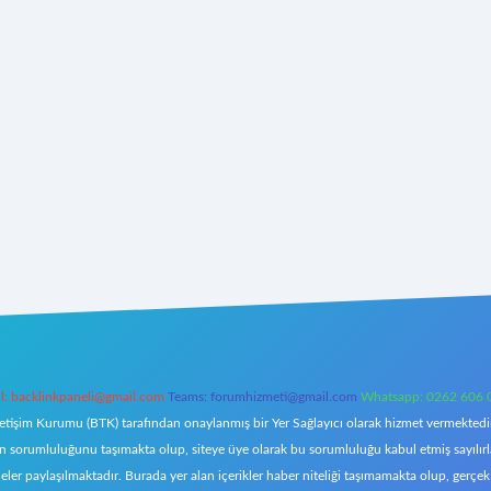
l:
backlinkpaneli@gmail.com
Teams:
forumhizmeti@gmail.com
Whatsapp: 0262 606 
letişim Kurumu (BTK) tarafından onaylanmış bir Yer Sağlayıcı olarak hizmet vermektedir.
orumluluğunu taşımakta olup, siteye üye olarak bu sorumluluğu kabul etmiş sayılırlar. 
eler paylaşılmaktadır. Burada yer alan içerikler haber niteliği taşımamakta olup, ger