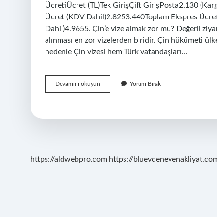
ÜcretiÜcret (TL)Tek GirişÇift GirişPosta2.130 (Kar
Ücret (KDV Dahil)2.8253.440Toplam Ekspres Ücret
Dahil)4.9655. Çin’e vize almak zor mu? Değerli ziyar
alınması en zor vizelerden biridir. Çin hükümeti ülke
nedenle Çin vizesi hem Türk vatandaşları…
Türkler
Devamını okuyun
Yorum Bırak
Çine
Gidebilir
Mi
https://aldwebpro.com
https://bluevdenevenakliyat.com