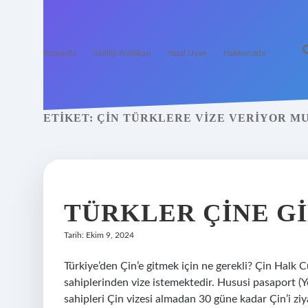
Anasayfa
Gizlilik Politikası
Yasal Uyarı
Hakkımızda
ETIKET:
ÇIN TÜRKLERE VIZE VERIYOR M
TÜRKLER ÇINE GI
Tarih: Ekim 9, 2024
Türkiye’den Çin’e gitmek için ne gerekli? Çin Hal
sahiplerinden vize istemektedir. Hususi pasaport (
sahipleri Çin vizesi almadan 30 güne kadar Çin’i ziya