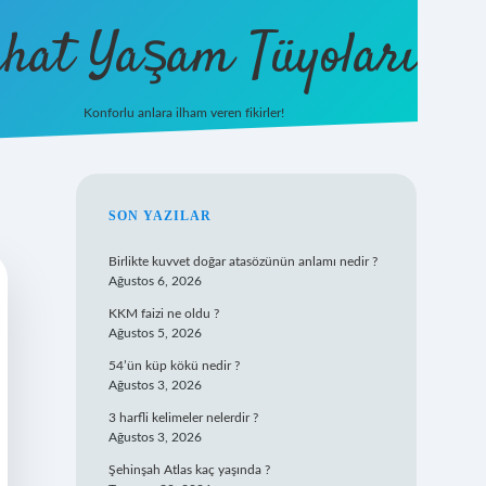
hat Yaşam Tüyoları
Konforlu anlara ilham veren fikirler!
ilbet yeni giriş
famecasino gi
SIDEBAR
SON YAZILAR
Birlikte kuvvet doğar atasözünün anlamı nedir ?
Ağustos 6, 2026
KKM faizi ne oldu ?
Ağustos 5, 2026
54’ün küp kökü nedir ?
Ağustos 3, 2026
3 harfli kelimeler nelerdir ?
Ağustos 3, 2026
Şehinşah Atlas kaç yaşında ?