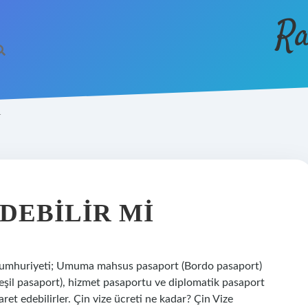
Ra
U
DEBILIR MI
k Cumhuriyeti; Umuma mahsus pasaport (Bordo pasaport)
Yeşil pasaport), hizmet pasaportu ve diplomatik pasaport
ret edebilirler. Çin vize ücreti ne kadar? Çin Vize