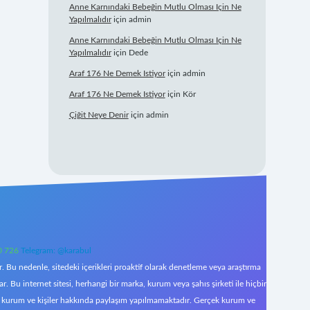
Anne Karnındaki Bebeğin Mutlu Olması Için Ne
Yapılmalıdır
için
admin
Anne Karnındaki Bebeğin Mutlu Olması Için Ne
Yapılmalıdır
için
Dede
Araf 176 Ne Demek Istiyor
için
admin
Araf 176 Ne Demek Istiyor
için
Kör
Çiğit Neye Denir
için
admin
0 726
Telegram: @karabul
 Bu nedenle, sitedeki içerikleri proaktif olarak denetleme veya araştırma
Bu internet sitesi, herhangi bir marka, kurum veya şahıs şirketi ile hiçbir
çek kurum ve kişiler hakkında paylaşım yapılmamaktadır. Gerçek kurum ve