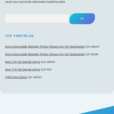
yasal süre içerisinde sitemizden kaldırılacaktır.
Arama
SON YORUMLAR
Anne Karnındaki Bebeğin Mutlu Olması Için Ne Yapılmalıdır
için
admin
Anne Karnındaki Bebeğin Mutlu Olması Için Ne Yapılmalıdır
için
Dede
Araf 176 Ne Demek Istiyor
için
admin
Araf 176 Ne Demek Istiyor
için
Kör
Çiğit Neye Denir
için
admin
z/