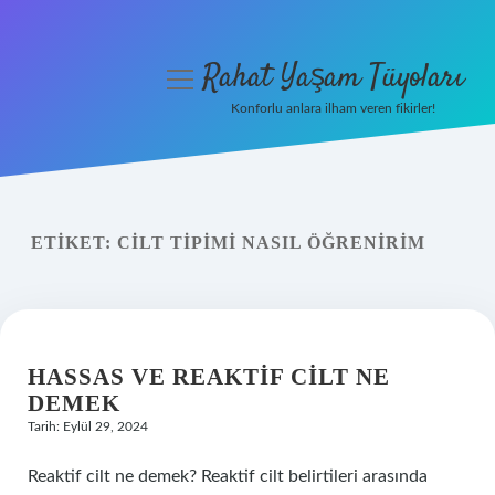
Rahat Yaşam Tüyoları
menüyü
aç
Konforlu anlara ilham veren fikirler!
Anasayfa
Gizlilik Politikası
ETIKET:
CILT TIPIMI NASIL ÖĞRENIRIM
Yasal Uyarı
Hakkımızda
HASSAS VE REAKTIF CILT NE
DEMEK
Tarih: Eylül 29, 2024
Reaktif cilt ne demek? Reaktif cilt belirtileri arasında