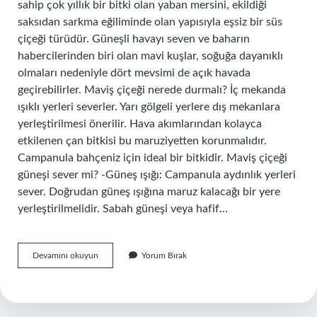
sahip çok yıllık bir bitki olan yaban mersini, ekildiği
saksıdan sarkma eğiliminde olan yapısıyla eşsiz bir süs
çiçeği türüdür. Güneşli havayı seven ve baharın
habercilerinden biri olan mavi kuşlar, soğuğa dayanıklı
olmaları nedeniyle dört mevsimi de açık havada
geçirebilirler. Maviş çiçeği nerede durmalı? İç mekanda
ışıklı yerleri severler. Yarı gölgeli yerlere dış mekanlara
yerleştirilmesi önerilir. Hava akımlarından kolayca
etkilenen çan bitkisi bu maruziyetten korunmalıdır.
Campanula bahçeniz için ideal bir bitkidir. Maviş çiçeği
güneşi sever mi? -Güneş ışığı: Campanula aydınlık yerleri
sever. Doğrudan güneş ışığına maruz kalacağı bir yere
yerleştirilmelidir. Sabah güneşi veya hafif…
Maviş
Devamını okuyun
Yorum Bırak
Çiçeği
Çok
Yıllık
Mı