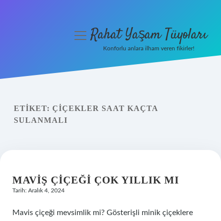
Rahat Yaşam Tüyoları
menüyü
aç
Konforlu anlara ilham veren fikirler!
Anasayfa
Gizlilik Politikası
ETIKET:
ÇIÇEKLER SAAT KAÇTA
Yasal Uyarı
SULANMALI
Hakkımızda
MAVIŞ ÇIÇEĞI ÇOK YILLIK MI
Tarih: Aralık 4, 2024
Mavis çiçeği mevsimlik mi? Gösterişli minik çiçeklere