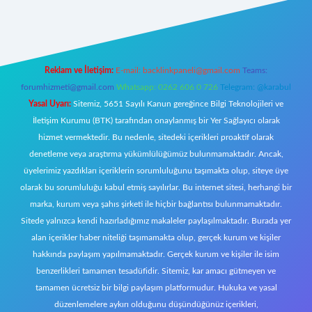
texper.xyz/
Reklam ve İletişim:
E-mail:
backlinkpaneli@gmail.com
Teams:
forumhizmeti@gmail.com
Whatsapp: 0262 606 0 726
Telegram: @karabul
Yasal Uyarı:
Sitemiz, 5651 Sayılı Kanun gereğince Bilgi Teknolojileri ve
İletişim Kurumu (BTK) tarafından onaylanmış bir Yer Sağlayıcı olarak
hizmet vermektedir. Bu nedenle, sitedeki içerikleri proaktif olarak
denetleme veya araştırma yükümlülüğümüz bulunmamaktadır. Ancak,
üyelerimiz yazdıkları içeriklerin sorumluluğunu taşımakta olup, siteye üye
olarak bu sorumluluğu kabul etmiş sayılırlar. Bu internet sitesi, herhangi bir
marka, kurum veya şahıs şirketi ile hiçbir bağlantısı bulunmamaktadır.
Sitede yalnızca kendi hazırladığımız makaleler paylaşılmaktadır. Burada yer
alan içerikler haber niteliği taşımamakta olup, gerçek kurum ve kişiler
hakkında paylaşım yapılmamaktadır. Gerçek kurum ve kişiler ile isim
benzerlikleri tamamen tesadüfidir. Sitemiz, kar amacı gütmeyen ve
tamamen ücretsiz bir bilgi paylaşım platformudur. Hukuka ve yasal
düzenlemelere aykırı olduğunu düşündüğünüz içerikleri,