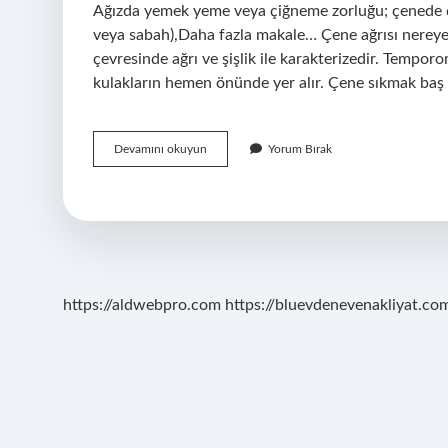
Ağızda yemek yeme veya çiğneme zorluğu; çenede çıtır
veya sabah),Daha fazla makale… Çene ağrısı nereye
çevresinde ağrı ve şişlik ile karakterizedir. Tempor
kulakların hemen önünde yer alır. Çene sıkmak baş a
Çene
Devamını okuyun
Yorum Bırak
Eklemi
Baş
Ağrısı
Yapar
Mı
https://aldwebpro.com
https://bluevdenevenakliyat.com