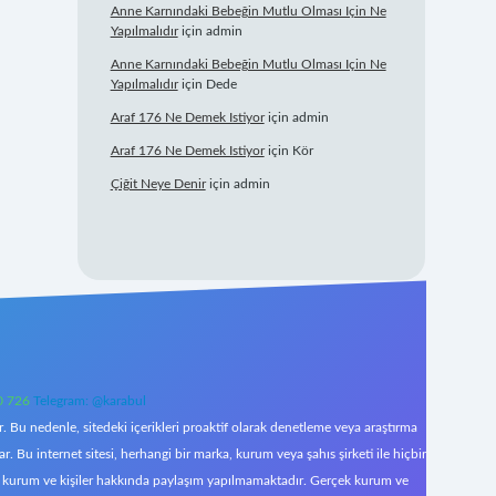
Anne Karnındaki Bebeğin Mutlu Olması Için Ne
Yapılmalıdır
için
admin
Anne Karnındaki Bebeğin Mutlu Olması Için Ne
Yapılmalıdır
için
Dede
Araf 176 Ne Demek Istiyor
için
admin
Araf 176 Ne Demek Istiyor
için
Kör
Çiğit Neye Denir
için
admin
0 726
Telegram: @karabul
 Bu nedenle, sitedeki içerikleri proaktif olarak denetleme veya araştırma
Bu internet sitesi, herhangi bir marka, kurum veya şahıs şirketi ile hiçbir
çek kurum ve kişiler hakkında paylaşım yapılmamaktadır. Gerçek kurum ve