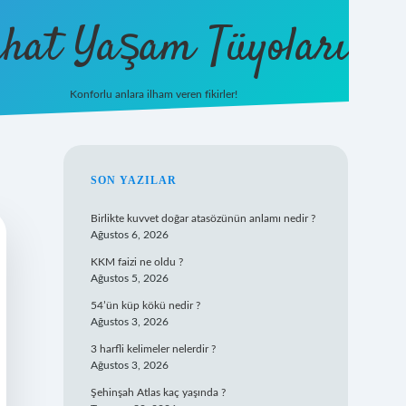
hat Yaşam Tüyoları
Konforlu anlara ilham veren fikirler!
ilbet yeni 
SIDEBAR
SON YAZILAR
Birlikte kuvvet doğar atasözünün anlamı nedir ?
Ağustos 6, 2026
KKM faizi ne oldu ?
Ağustos 5, 2026
54’ün küp kökü nedir ?
Ağustos 3, 2026
3 harfli kelimeler nelerdir ?
Ağustos 3, 2026
Şehinşah Atlas kaç yaşında ?