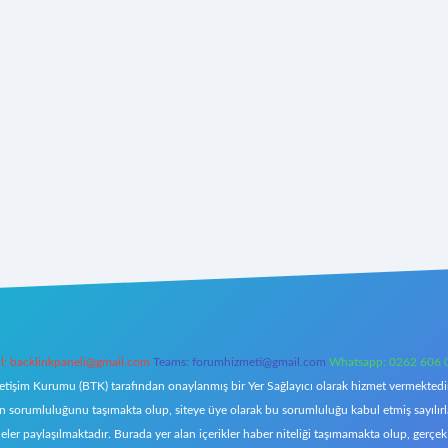
l:
backlinkpaneli@gmail.com
Teams:
forumhizmeti@gmail.com
Whatsapp: 0262 606 
letişim Kurumu (BTK) tarafından onaylanmış bir Yer Sağlayıcı olarak hizmet vermektedir.
orumluluğunu taşımakta olup, siteye üye olarak bu sorumluluğu kabul etmiş sayılırlar. 
eler paylaşılmaktadır. Burada yer alan içerikler haber niteliği taşımamakta olup, ger