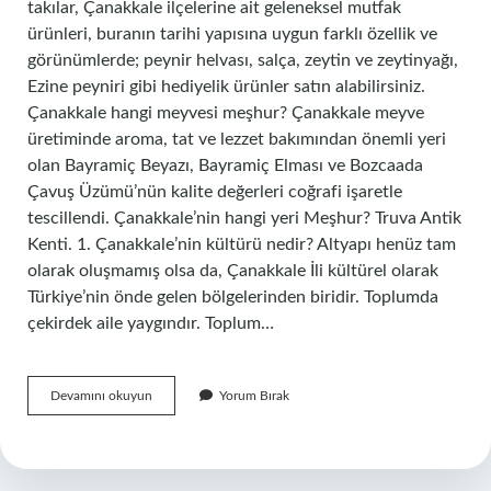
takılar, Çanakkale ilçelerine ait geleneksel mutfak
ürünleri, buranın tarihi yapısına uygun farklı özellik ve
görünümlerde; peynir helvası, salça, zeytin ve zeytinyağı,
Ezine peyniri gibi hediyelik ürünler satın alabilirsiniz.
Çanakkale hangi meyvesi meşhur? Çanakkale meyve
üretiminde aroma, tat ve lezzet bakımından önemli yeri
olan Bayramiç Beyazı, Bayramiç Elması ve Bozcaada
Çavuş Üzümü’nün kalite değerleri coğrafi işaretle
tescillendi. Çanakkale’nin hangi yeri Meşhur? Truva Antik
Kenti. 1. Çanakkale’nin kültürü nedir? Altyapı henüz tam
olarak oluşmamış olsa da, Çanakkale İli kültürel olarak
Türkiye’nin önde gelen bölgelerinden biridir. Toplumda
çekirdek aile yaygındır. Toplum…
Canakkale
Devamını okuyun
Yorum Bırak
Neyi
Ile
Ünlü