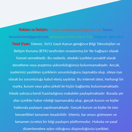
ecasino giriş
ilbet giriş adresi
www.betexper.xyz/
Reklam ve İletişim:
E-mail:
backlinkpaneli@gmail.com
Teams:
forumhizmeti@gmail.com
Whatsapp: 0262 606 0 726
Telegram: @karabul
Yasal Uyarı:
Sitemiz, 5651 Sayılı Kanun gereğince Bilgi Teknolojileri ve
İletişim Kurumu (BTK) tarafından onaylanmış bir Yer Sağlayıcı olarak
hizmet vermektedir. Bu nedenle, sitedeki içerikleri proaktif olarak
denetleme veya araştırma yükümlülüğümüz bulunmamaktadır. Ancak,
üyelerimiz yazdıkları içeriklerin sorumluluğunu taşımakta olup, siteye üye
olarak bu sorumluluğu kabul etmiş sayılırlar. Bu internet sitesi, herhangi bir
marka, kurum veya şahıs şirketi ile hiçbir bağlantısı bulunmamaktadır.
Sitede yalnızca kendi hazırladığımız makaleler paylaşılmaktadır. Burada yer
alan içerikler haber niteliği taşımamakta olup, gerçek kurum ve kişiler
hakkında paylaşım yapılmamaktadır. Gerçek kurum ve kişiler ile isim
benzerlikleri tamamen tesadüfidir. Sitemiz, kar amacı gütmeyen ve
tamamen ücretsiz bir bilgi paylaşım platformudur. Hukuka ve yasal
düzenlemelere aykırı olduğunu düşündüğünüz içerikleri,