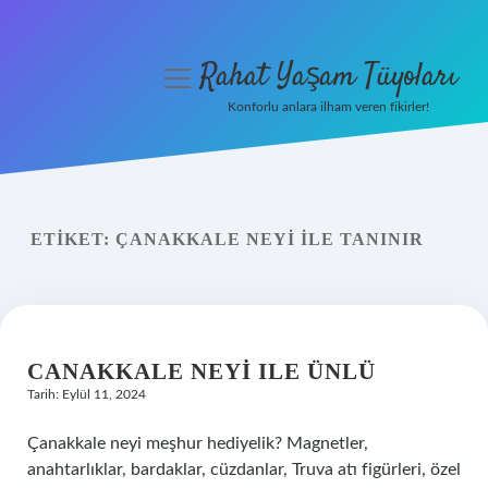
Rahat Yaşam Tüyoları
menüyü
aç
Konforlu anlara ilham veren fikirler!
Anasayfa
Gizlilik Politikası
ETIKET:
ÇANAKKALE NEYI ILE TANINIR
Yasal Uyarı
Hakkımızda
CANAKKALE NEYI ILE ÜNLÜ
Tarih: Eylül 11, 2024
Çanakkale neyi meşhur hediyelik? Magnetler,
anahtarlıklar, bardaklar, cüzdanlar, Truva atı figürleri, özel