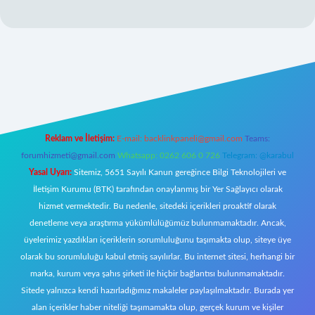
ecasino giriş
ilbet giriş adresi
www.betexper.xyz/
Reklam ve İletişim:
E-mail:
backlinkpaneli@gmail.com
Teams:
forumhizmeti@gmail.com
Whatsapp: 0262 606 0 726
Telegram: @karabul
Yasal Uyarı:
Sitemiz, 5651 Sayılı Kanun gereğince Bilgi Teknolojileri ve
İletişim Kurumu (BTK) tarafından onaylanmış bir Yer Sağlayıcı olarak
hizmet vermektedir. Bu nedenle, sitedeki içerikleri proaktif olarak
denetleme veya araştırma yükümlülüğümüz bulunmamaktadır. Ancak,
üyelerimiz yazdıkları içeriklerin sorumluluğunu taşımakta olup, siteye üye
olarak bu sorumluluğu kabul etmiş sayılırlar. Bu internet sitesi, herhangi bir
marka, kurum veya şahıs şirketi ile hiçbir bağlantısı bulunmamaktadır.
Sitede yalnızca kendi hazırladığımız makaleler paylaşılmaktadır. Burada yer
alan içerikler haber niteliği taşımamakta olup, gerçek kurum ve kişiler