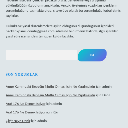
nedenle, sitedeki içerikleri proaktif olarak denetleme veya araştırma
yükümlülüğümüz bulunmamaktadır. Ancak, üyelerimiz yazdıkları içeriklerin
sorumluluğunu taşımakta olup, siteye üye olarak bu sorumluluğu kabul etmiş
sayılırlar.
Hukuka ve yasal düzenlemelere aykırı olduğunu düşündüğünüz içerikleri,
backlinkpanelicomtr@gmail.com
adresine bildirmeniz halinde, ilgili içerikler
yasal süre içerisinde sitemizden kaldırılacaktır.
Arama
SON YORUMLAR
Anne Karnındaki Bebeğin Mutlu Olması Için Ne Yapılmalıdır
için
admin
Anne Karnındaki Bebeğin Mutlu Olması Için Ne Yapılmalıdır
için
Dede
Araf 176 Ne Demek Istiyor
için
admin
Araf 176 Ne Demek Istiyor
için
Kör
Çiğit Neye Denir
için
admin