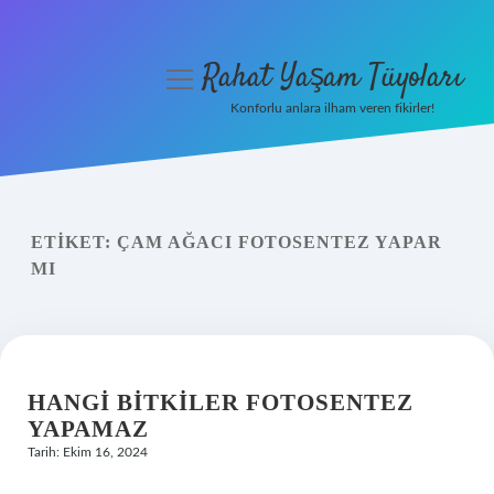
Rahat Yaşam Tüyoları
menüyü
aç
Konforlu anlara ilham veren fikirler!
Anasayfa
Gizlilik Politikası
ETIKET:
ÇAM AĞACI FOTOSENTEZ YAPAR
Yasal Uyarı
MI
Hakkımızda
HANGI BITKILER FOTOSENTEZ
YAPAMAZ
Tarih: Ekim 16, 2024