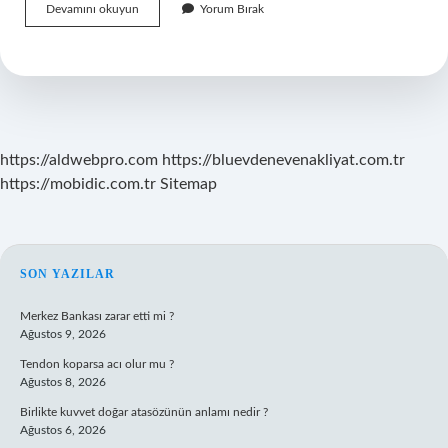
Hangi
Devamını okuyun
Yorum Bırak
Bitkiler
Fotosentez
Yapamaz
https://aldwebpro.com
https://bluevdenevenakliyat.com.tr
https://mobidic.com.tr
Sitemap
SIDEBAR
SON YAZILAR
Merkez Bankası zarar etti mi ?
Ağustos 9, 2026
Tendon koparsa acı olur mu ?
Ağustos 8, 2026
Birlikte kuvvet doğar atasözünün anlamı nedir ?
Ağustos 6, 2026