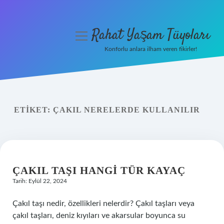
Rahat Yaşam Tüyoları
menüyü
aç
Konforlu anlara ilham veren fikirler!
Anasayfa
Gizlilik Politikası
ETIKET:
ÇAKIL NERELERDE KULLANILIR
Yasal Uyarı
Hakkımızda
ÇAKIL TAŞI HANGI TÜR KAYAÇ
Tarih: Eylül 22, 2024
Çakıl taşı nedir, özellikleri nelerdir? Çakıl taşları veya
çakıl taşları, deniz kıyıları ve akarsular boyunca su