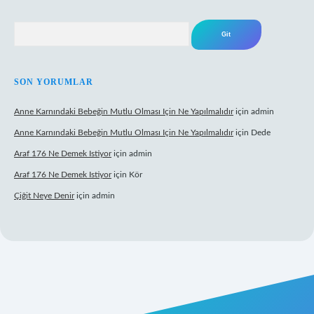
Arama
SON YORUMLAR
Anne Karnındaki Bebeğin Mutlu Olması Için Ne Yapılmalıdır
için
admin
Anne Karnındaki Bebeğin Mutlu Olması Için Ne Yapılmalıdır
için
Dede
Araf 176 Ne Demek Istiyor
için
admin
Araf 176 Ne Demek Istiyor
için
Kör
Çiğit Neye Denir
için
admin
ecasino giriş
ilbet giriş adresi
www.betexper.xyz/