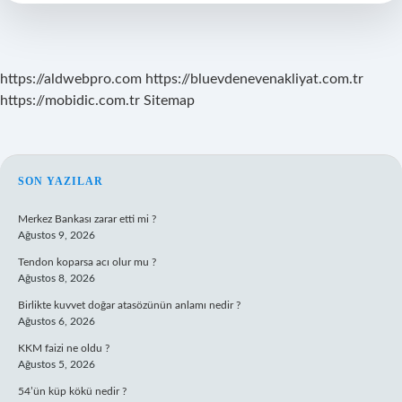
Yolla
Gerçekleşir
https://aldwebpro.com
https://bluevdenevenakliyat.com.tr
https://mobidic.com.tr
Sitemap
SIDEBAR
SON YAZILAR
Merkez Bankası zarar etti mi ?
Ağustos 9, 2026
Tendon koparsa acı olur mu ?
Ağustos 8, 2026
Birlikte kuvvet doğar atasözünün anlamı nedir ?
Ağustos 6, 2026
KKM faizi ne oldu ?
Ağustos 5, 2026
54’ün küp kökü nedir ?