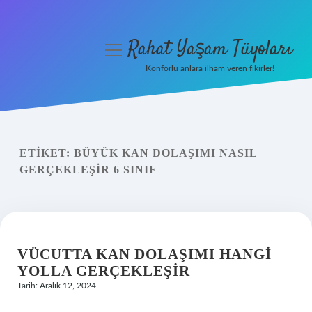
Rahat Yaşam Tüyoları
menüyü
aç
Konforlu anlara ilham veren fikirler!
Anasayfa
Gizlilik Politikası
ETIKET:
BÜYÜK KAN DOLAŞIMI NASIL
Yasal Uyarı
GERÇEKLEŞIR 6 SINIF
Hakkımızda
VÜCUTTA KAN DOLAŞIMI HANGI
YOLLA GERÇEKLEŞIR
Tarih: Aralık 12, 2024