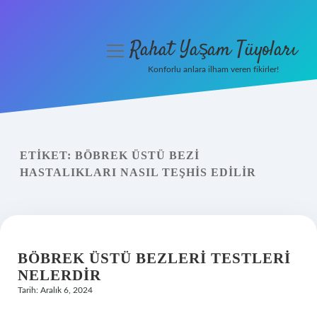
Rahat Yaşam Tüyoları
menüyü
aç
Konforlu anlara ilham veren fikirler!
Anasayfa
Gizlilik Politikası
ETIKET:
BÖBREK ÜSTÜ BEZI
Yasal Uyarı
HASTALIKLARI NASIL TEŞHIS EDILIR
Hakkımızda
BÖBREK ÜSTÜ BEZLERI TESTLERI
NELERDIR
Tarih: Aralık 6, 2024