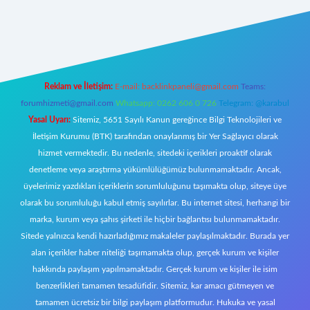
ecasino giriş
ilbet giriş adresi
www.betexper.xyz/
Reklam ve İletişim:
E-mail:
backlinkpaneli@gmail.com
Teams:
forumhizmeti@gmail.com
Whatsapp: 0262 606 0 726
Telegram: @karabul
Yasal Uyarı:
Sitemiz, 5651 Sayılı Kanun gereğince Bilgi Teknolojileri ve
İletişim Kurumu (BTK) tarafından onaylanmış bir Yer Sağlayıcı olarak
hizmet vermektedir. Bu nedenle, sitedeki içerikleri proaktif olarak
denetleme veya araştırma yükümlülüğümüz bulunmamaktadır. Ancak,
üyelerimiz yazdıkları içeriklerin sorumluluğunu taşımakta olup, siteye üye
olarak bu sorumluluğu kabul etmiş sayılırlar. Bu internet sitesi, herhangi bir
marka, kurum veya şahıs şirketi ile hiçbir bağlantısı bulunmamaktadır.
Sitede yalnızca kendi hazırladığımız makaleler paylaşılmaktadır. Burada yer
alan içerikler haber niteliği taşımamakta olup, gerçek kurum ve kişiler
hakkında paylaşım yapılmamaktadır. Gerçek kurum ve kişiler ile isim
benzerlikleri tamamen tesadüfidir. Sitemiz, kar amacı gütmeyen ve
tamamen ücretsiz bir bilgi paylaşım platformudur. Hukuka ve yasal