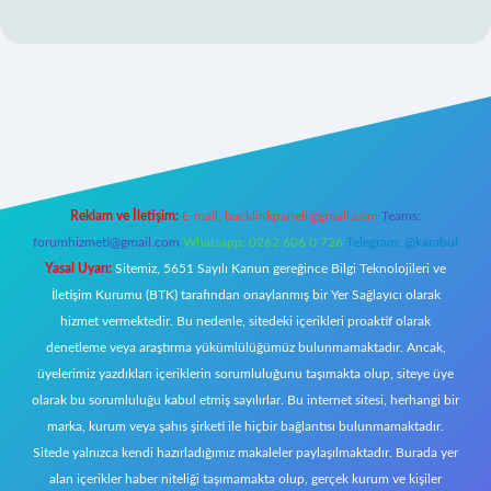
yz/
Reklam ve İletişim:
E-mail:
backlinkpaneli@gmail.com
Teams:
forumhizmeti@gmail.com
Whatsapp: 0262 606 0 726
Telegram: @karabul
Yasal Uyarı:
Sitemiz, 5651 Sayılı Kanun gereğince Bilgi Teknolojileri ve
İletişim Kurumu (BTK) tarafından onaylanmış bir Yer Sağlayıcı olarak
hizmet vermektedir. Bu nedenle, sitedeki içerikleri proaktif olarak
denetleme veya araştırma yükümlülüğümüz bulunmamaktadır. Ancak,
üyelerimiz yazdıkları içeriklerin sorumluluğunu taşımakta olup, siteye üye
olarak bu sorumluluğu kabul etmiş sayılırlar. Bu internet sitesi, herhangi bir
marka, kurum veya şahıs şirketi ile hiçbir bağlantısı bulunmamaktadır.
Sitede yalnızca kendi hazırladığımız makaleler paylaşılmaktadır. Burada yer
alan içerikler haber niteliği taşımamakta olup, gerçek kurum ve kişiler