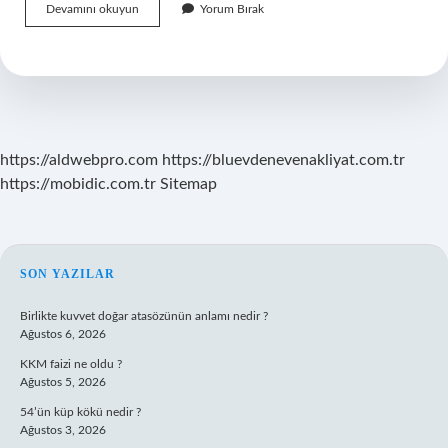
Hangi
Devamını okuyun
Yorum Bırak
Bitkiler
Fotosentez
Yapamaz
https://aldwebpro.com
https://bluevdenevenakliyat.com.tr
https://mobidic.com.tr
Sitemap
SIDEBAR
SON YAZILAR
Birlikte kuvvet doğar atasözünün anlamı nedir ?
Ağustos 6, 2026
KKM faizi ne oldu ?
Ağustos 5, 2026
54’ün küp kökü nedir ?
Ağustos 3, 2026