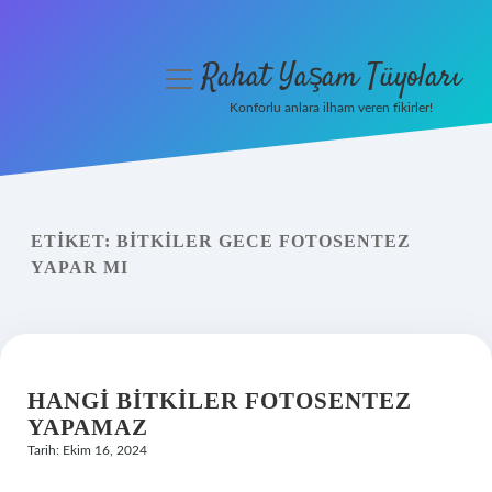
Rahat Yaşam Tüyoları
menüyü
aç
Konforlu anlara ilham veren fikirler!
Anasayfa
Gizlilik Politikası
ETIKET:
BITKILER GECE FOTOSENTEZ
Yasal Uyarı
YAPAR MI
Hakkımızda
HANGI BITKILER FOTOSENTEZ
YAPAMAZ
Tarih: Ekim 16, 2024