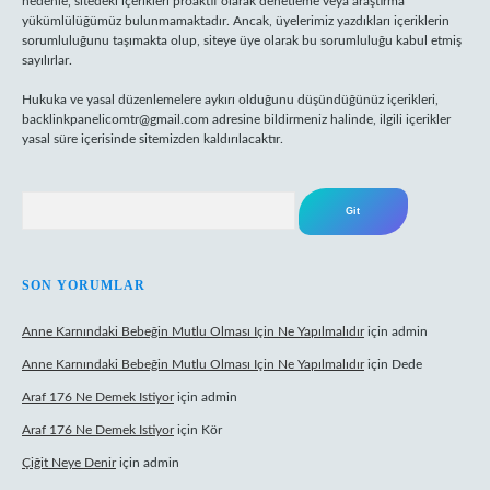
nedenle, sitedeki içerikleri proaktif olarak denetleme veya araştırma
yükümlülüğümüz bulunmamaktadır. Ancak, üyelerimiz yazdıkları içeriklerin
sorumluluğunu taşımakta olup, siteye üye olarak bu sorumluluğu kabul etmiş
sayılırlar.
Hukuka ve yasal düzenlemelere aykırı olduğunu düşündüğünüz içerikleri,
backlinkpanelicomtr@gmail.com
adresine bildirmeniz halinde, ilgili içerikler
yasal süre içerisinde sitemizden kaldırılacaktır.
Arama
SON YORUMLAR
Anne Karnındaki Bebeğin Mutlu Olması Için Ne Yapılmalıdır
için
admin
Anne Karnındaki Bebeğin Mutlu Olması Için Ne Yapılmalıdır
için
Dede
Araf 176 Ne Demek Istiyor
için
admin
Araf 176 Ne Demek Istiyor
için
Kör
Çiğit Neye Denir
için
admin