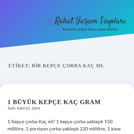
Rahat Yaşam Tüyoları
menüyü
aç
Konforlu anlara ilham veren fikirler!
Anasayfa
Gizlilik Politikası
ETIKET:
BIR KEPÇE ÇORBA KAÇ ML
Yasal Uyarı
Hakkımızda
1 BÜYÜK KEPÇE KAÇ GRAM
Tarih: Eylül 21, 2024
1 Kepçe çorba Kaç ml? 1 kepçe çorba yaklaşık 150
mililitre, 1 porsiyon çorba yaklaşık 220 mililitre, 1 kase