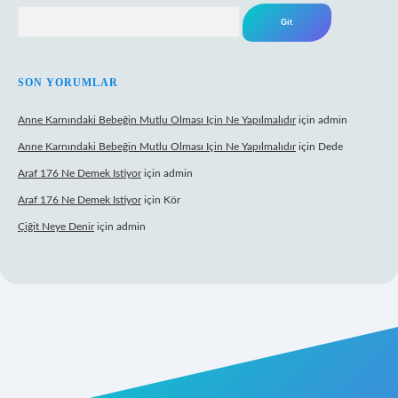
Arama
SON YORUMLAR
Anne Karnındaki Bebeğin Mutlu Olması Için Ne Yapılmalıdır
için
admin
Anne Karnındaki Bebeğin Mutlu Olması Için Ne Yapılmalıdır
için
Dede
Araf 176 Ne Demek Istiyor
için
admin
Araf 176 Ne Demek Istiyor
için
Kör
Çiğit Neye Denir
için
admin
z/