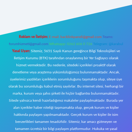
ecasino giriş
ilbet giriş adresi
www.betexper.xyz/
Reklam ve İletişim:
E-mail:
backlinkpaneli@gmail.com
Teams:
forumhizmeti@gmail.com
Whatsapp: 0262 606 0 726
Telegram: @karabul
Yasal Uyarı:
Sitemiz, 5651 Sayılı Kanun gereğince Bilgi Teknolojileri ve
İletişim Kurumu (BTK) tarafından onaylanmış bir Yer Sağlayıcı olarak
hizmet vermektedir. Bu nedenle, sitedeki içerikleri proaktif olarak
denetleme veya araştırma yükümlülüğümüz bulunmamaktadır. Ancak,
üyelerimiz yazdıkları içeriklerin sorumluluğunu taşımakta olup, siteye üye
olarak bu sorumluluğu kabul etmiş sayılırlar. Bu internet sitesi, herhangi bir
marka, kurum veya şahıs şirketi ile hiçbir bağlantısı bulunmamaktadır.
Sitede yalnızca kendi hazırladığımız makaleler paylaşılmaktadır. Burada yer
alan içerikler haber niteliği taşımamakta olup, gerçek kurum ve kişiler
hakkında paylaşım yapılmamaktadır. Gerçek kurum ve kişiler ile isim
benzerlikleri tamamen tesadüfidir. Sitemiz, kar amacı gütmeyen ve
tamamen ücretsiz bir bilgi paylaşım platformudur. Hukuka ve yasal