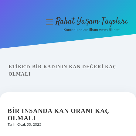
Rahat Yaşam Tüyoları
menüyü
aç
Konforlu anlara ilham veren fikirler!
Anasayfa
Gizlilik Politikası
ETIKET:
BIR KADININ KAN DEĞERI KAÇ
Yasal Uyarı
OLMALI
Hakkımızda
BIR INSANDA KAN ORANI KAÇ
OLMALI
Tarih: Ocak 30, 2025