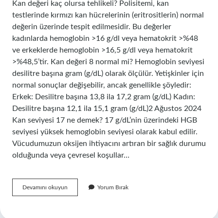
Kan değeri kaç olursa tehlikeli? Polisitemi, kan
testlerinde kırmızı kan hücrelerinin (eritrositlerin) normal
değerin üzerinde tespit edilmesidir. Bu değerler
kadınlarda hemoglobin >16 g/dl veya hematokrit >%48
ve erkeklerde hemoglobin >16,5 g/dl veya hematokrit
>%48,5’tir. Kan değeri 8 normal mi? Hemoglobin seviyesi
desilitre başına gram (g/dL) olarak ölçülür. Yetişkinler için
normal sonuçlar değişebilir, ancak genellikle şöyledir:
Erkek: Desilitre başına 13,8 ila 17,2 gram (g/dL) Kadın:
Desilitre başına 12,1 ila 15,1 gram (g/dL)2 Ağustos 2024
Kan seviyesi 17 ne demek? 17 g/dL’nin üzerindeki HGB
seviyesi yüksek hemoglobin seviyesi olarak kabul edilir.
Vücudumuzun oksijen ihtiyacını artıran bir sağlık durumu
olduğunda veya çevresel koşullar…
Bir
Devamını okuyun
Yorum Bırak
Insanda
Kan
Oranı