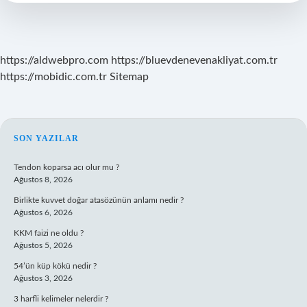
Kaç
Olmalı
https://aldwebpro.com
https://bluevdenevenakliyat.com.tr
https://mobidic.com.tr
Sitemap
SIDEBAR
SON YAZILAR
Tendon koparsa acı olur mu ?
Ağustos 8, 2026
Birlikte kuvvet doğar atasözünün anlamı nedir ?
Ağustos 6, 2026
KKM faizi ne oldu ?
Ağustos 5, 2026
54’ün küp kökü nedir ?
Ağustos 3, 2026
3 harfli kelimeler nelerdir ?