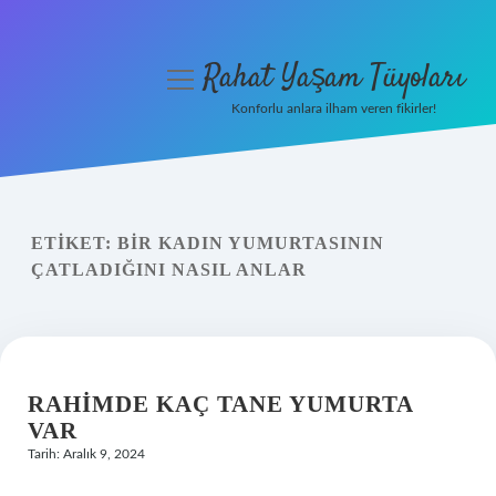
Rahat Yaşam Tüyoları
menüyü
aç
Konforlu anlara ilham veren fikirler!
Anasayfa
Gizlilik Politikası
ETIKET:
BIR KADIN YUMURTASININ
Yasal Uyarı
ÇATLADIĞINI NASIL ANLAR
Hakkımızda
RAHIMDE KAÇ TANE YUMURTA
VAR
Tarih: Aralık 9, 2024