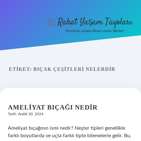
Rahat Yaşam Tüyoları
menüyü
aç
Konforlu anlara ilham veren fikirler!
Anasayfa
Gizlilik Politikası
ETIKET:
BIÇAK ÇEŞITLERI NELERDIR
Yasal Uyarı
Hakkımızda
AMELIYAT BIÇAĞI NEDIR
Tarih: Aralık 30, 2024
Ameliyat bıçağının ismi nedir? Neşter tipleri genellikle
farklı boyutlarda ve uçta farklı tipte bilemelerle gelir. Bu,