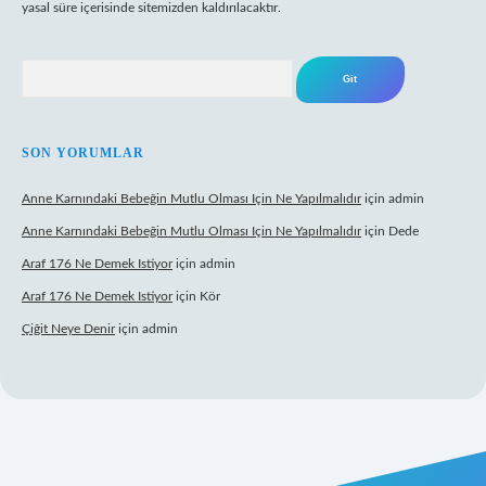
yasal süre içerisinde sitemizden kaldırılacaktır.
Arama
SON YORUMLAR
Anne Karnındaki Bebeğin Mutlu Olması Için Ne Yapılmalıdır
için
admin
Anne Karnındaki Bebeğin Mutlu Olması Için Ne Yapılmalıdır
için
Dede
Araf 176 Ne Demek Istiyor
için
admin
Araf 176 Ne Demek Istiyor
için
Kör
Çiğit Neye Denir
için
admin
casino giriş
ilbet giriş adresi
www.betexper.xyz/