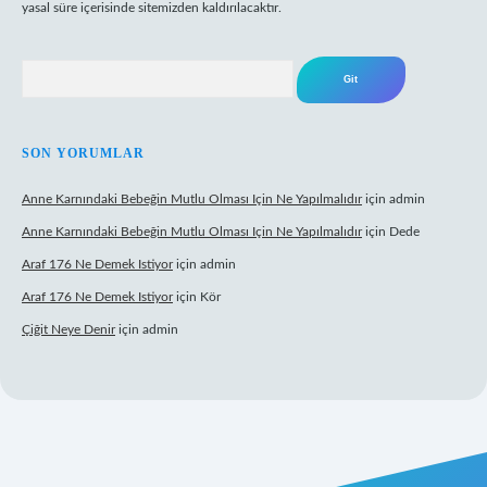
yasal süre içerisinde sitemizden kaldırılacaktır.
Arama
SON YORUMLAR
Anne Karnındaki Bebeğin Mutlu Olması Için Ne Yapılmalıdır
için
admin
Anne Karnındaki Bebeğin Mutlu Olması Için Ne Yapılmalıdır
için
Dede
Araf 176 Ne Demek Istiyor
için
admin
Araf 176 Ne Demek Istiyor
için
Kör
Çiğit Neye Denir
için
admin
mecasino giriş
ilbet giriş adresi
www.betexper.xyz/