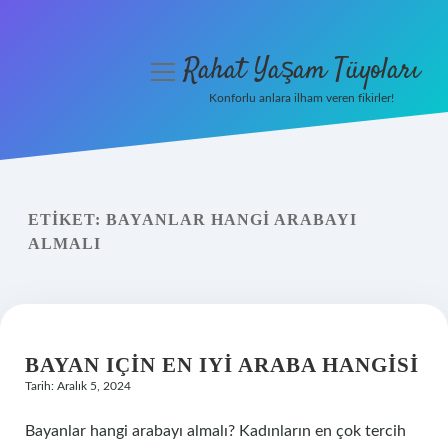
Rahat Yaşam Tüyoları
menüyü
aç
Konforlu anlara ilham veren fikirler!
Anasayfa
Gizlilik Politikası
ETIKET:
BAYANLAR HANGI ARABAYI
Yasal Uyarı
ALMALI
Hakkımızda
BAYAN IÇIN EN IYI ARABA HANGISI
Tarih: Aralık 5, 2024
Bayanlar hangi arabayı almalı? Kadınların en çok tercih