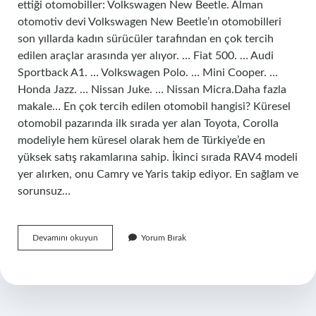
ettiği otomobiller: Volkswagen New Beetle. Alman
otomotiv devi Volkswagen New Beetle’ın otomobilleri
son yıllarda kadın sürücüler tarafından en çok tercih
edilen araçlar arasında yer alıyor. … Fiat 500. … Audi
Sportback A1. … Volkswagen Polo. … Mini Cooper. …
Honda Jazz. … Nissan Juke. … Nissan Micra.Daha fazla
makale… En çok tercih edilen otomobil hangisi? Küresel
otomobil pazarında ilk sırada yer alan Toyota, Corolla
modeliyle hem küresel olarak hem de Türkiye’de en
yüksek satış rakamlarına sahip. İkinci sırada RAV4 modeli
yer alırken, onu Camry ve Yaris takip ediyor. En sağlam ve
sorunsuz…
Bayan
Devamını okuyun
Yorum Bırak
Için
En
Iyi
Araba
Hangisi