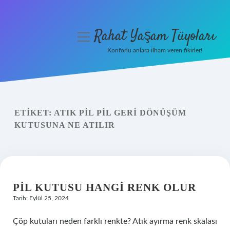
Rahat Yaşam Tüyoları
menüyü
aç
Konforlu anlara ilham veren fikirler!
Anasayfa
Gizlilik Politikası
ETIKET:
ATIK PIL PIL GERI DÖNÜŞÜM
Yasal Uyarı
KUTUSUNA NE ATILIR
Hakkımızda
PIL KUTUSU HANGI RENK OLUR
Tarih: Eylül 25, 2024
Çöp kutuları neden farklı renkte? Atık ayırma renk skalası