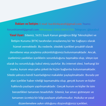
ecasino giriş
ilbet giriş adresi
www.betexper.xyz/
Reklam ve İletişim:
E-mail:
backlinkpaneli@gmail.com
Teams:
forumhizmeti@gmail.com
Whatsapp: 0262 606 0 726
Telegram: @karabul
Yasal Uyarı:
Sitemiz, 5651 Sayılı Kanun gereğince Bilgi Teknolojileri ve
İletişim Kurumu (BTK) tarafından onaylanmış bir Yer Sağlayıcı olarak
hizmet vermektedir. Bu nedenle, sitedeki içerikleri proaktif olarak
denetleme veya araştırma yükümlülüğümüz bulunmamaktadır. Ancak,
üyelerimiz yazdıkları içeriklerin sorumluluğunu taşımakta olup, siteye üye
olarak bu sorumluluğu kabul etmiş sayılırlar. Bu internet sitesi, herhangi bir
marka, kurum veya şahıs şirketi ile hiçbir bağlantısı bulunmamaktadır.
Sitede yalnızca kendi hazırladığımız makaleler paylaşılmaktadır. Burada yer
alan içerikler haber niteliği taşımamakta olup, gerçek kurum ve kişiler
hakkında paylaşım yapılmamaktadır. Gerçek kurum ve kişiler ile isim
benzerlikleri tamamen tesadüfidir. Sitemiz, kar amacı gütmeyen ve
tamamen ücretsiz bir bilgi paylaşım platformudur. Hukuka ve yasal
düzenlemelere aykırı olduğunu düşündüğünüz içerikleri,