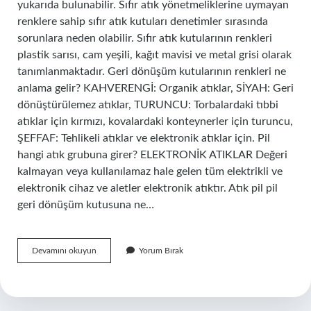
yukarıda bulunabilir. Sıfır atık yönetmeliklerine uymayan
renklere sahip sıfır atık kutuları denetimler sırasında
sorunlara neden olabilir. Sıfır atık kutularının renkleri
plastik sarısı, cam yeşili, kağıt mavisi ve metal grisi olarak
tanımlanmaktadır. Geri dönüşüm kutularının renkleri ne
anlama gelir? KAHVERENGİ: Organik atıklar, SİYAH: Geri
dönüştürülemez atıklar, TURUNCU: Torbalardaki tıbbi
atıklar için kırmızı, kovalardaki konteynerler için turuncu,
ŞEFFAF: Tehlikeli atıklar ve elektronik atıklar için. Pil
hangi atık grubuna girer? ELEKTRONİK ATIKLAR Değeri
kalmayan veya kullanılamaz hale gelen tüm elektrikli ve
elektronik cihaz ve aletler elektronik atıktır. Atık pil pil
geri dönüşüm kutusuna ne…
Pil
Devamını okuyun
Yorum Bırak
Kutusu
Hangi
Renk
Olur