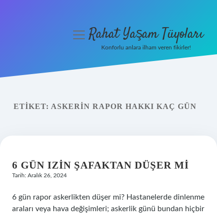
Rahat Yaşam Tüyoları
menüyü
aç
Konforlu anlara ilham veren fikirler!
Anasayfa
Gizlilik Politikası
ETIKET:
ASKERIN RAPOR HAKKI KAÇ GÜN
Yasal Uyarı
Hakkımızda
6 GÜN IZIN ŞAFAKTAN DÜŞER MI
Tarih: Aralık 26, 2024
6 gün rapor askerlikten düşer mi? Hastanelerde dinlenme
araları veya hava değişimleri; askerlik günü bundan hiçbir