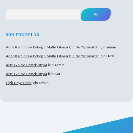
Arama
SON YORUMLAR
Anne Karnındaki Bebeğin Mutlu Olması Için Ne Yapılmalıdır
için
admin
Anne Karnındaki Bebeğin Mutlu Olması Için Ne Yapılmalıdır
için
Dede
Araf 176 Ne Demek Istiyor
için
admin
Araf 176 Ne Demek Istiyor
için
Kör
Çiğit Neye Denir
için
admin
ecasino giriş
ilbet giriş adresi
www.betexper.xyz/