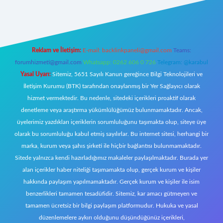
ecasino giriş
ilbet giriş adresi
www.betexper.xyz/
Reklam ve İletişim:
E-mail:
backlinkpaneli@gmail.com
Teams:
forumhizmeti@gmail.com
Whatsapp: 0262 606 0 726
Telegram: @karabul
Yasal Uyarı:
Sitemiz, 5651 Sayılı Kanun gereğince Bilgi Teknolojileri ve
İletişim Kurumu (BTK) tarafından onaylanmış bir Yer Sağlayıcı olarak
hizmet vermektedir. Bu nedenle, sitedeki içerikleri proaktif olarak
denetleme veya araştırma yükümlülüğümüz bulunmamaktadır. Ancak,
üyelerimiz yazdıkları içeriklerin sorumluluğunu taşımakta olup, siteye üye
olarak bu sorumluluğu kabul etmiş sayılırlar. Bu internet sitesi, herhangi bir
marka, kurum veya şahıs şirketi ile hiçbir bağlantısı bulunmamaktadır.
Sitede yalnızca kendi hazırladığımız makaleler paylaşılmaktadır. Burada yer
alan içerikler haber niteliği taşımamakta olup, gerçek kurum ve kişiler
hakkında paylaşım yapılmamaktadır. Gerçek kurum ve kişiler ile isim
benzerlikleri tamamen tesadüfidir. Sitemiz, kar amacı gütmeyen ve
tamamen ücretsiz bir bilgi paylaşım platformudur. Hukuka ve yasal
düzenlemelere aykırı olduğunu düşündüğünüz içerikleri,