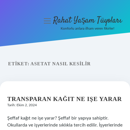
Rahat Yaşam Tüyoları
menüyü
aç
Konforlu anlara ilham veren fikirler!
Anasayfa
Gizlilik Politikası
ETIKET:
ASETAT NASIL KESILIR
Yasal Uyarı
Hakkımızda
TRANSPARAN KAĞIT NE IŞE YARAR
Tarih: Ekim 2, 2024
Şeffaf kağıt ne işe yarar? Şeffaf bir yapıya sahiptir.
Okullarda ve işyerlerinde sıklıkla tercih edilir. İşyerlerinde