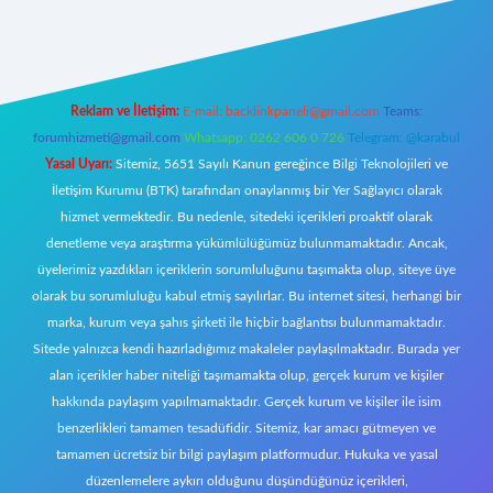
ecasino giriş
ilbet giriş adresi
www.betexper.xyz/
Reklam ve İletişim:
E-mail:
backlinkpaneli@gmail.com
Teams:
forumhizmeti@gmail.com
Whatsapp: 0262 606 0 726
Telegram: @karabul
Yasal Uyarı:
Sitemiz, 5651 Sayılı Kanun gereğince Bilgi Teknolojileri ve
İletişim Kurumu (BTK) tarafından onaylanmış bir Yer Sağlayıcı olarak
hizmet vermektedir. Bu nedenle, sitedeki içerikleri proaktif olarak
denetleme veya araştırma yükümlülüğümüz bulunmamaktadır. Ancak,
üyelerimiz yazdıkları içeriklerin sorumluluğunu taşımakta olup, siteye üye
olarak bu sorumluluğu kabul etmiş sayılırlar. Bu internet sitesi, herhangi bir
marka, kurum veya şahıs şirketi ile hiçbir bağlantısı bulunmamaktadır.
Sitede yalnızca kendi hazırladığımız makaleler paylaşılmaktadır. Burada yer
alan içerikler haber niteliği taşımamakta olup, gerçek kurum ve kişiler
hakkında paylaşım yapılmamaktadır. Gerçek kurum ve kişiler ile isim
benzerlikleri tamamen tesadüfidir. Sitemiz, kar amacı gütmeyen ve
tamamen ücretsiz bir bilgi paylaşım platformudur. Hukuka ve yasal
düzenlemelere aykırı olduğunu düşündüğünüz içerikleri,