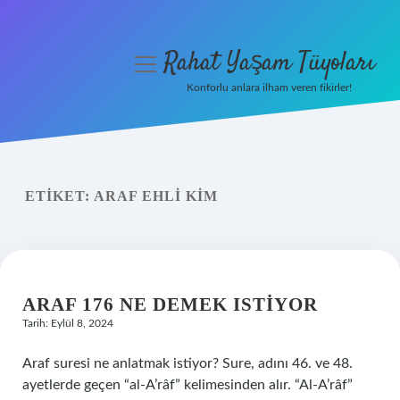
Rahat Yaşam Tüyoları
menüyü
aç
Konforlu anlara ilham veren fikirler!
Anasayfa
Gizlilik Politikası
ETIKET:
ARAF EHLI KIM
Yasal Uyarı
Hakkımızda
ARAF 176 NE DEMEK ISTIYOR
Tarih: Eylül 8, 2024
Araf suresi ne anlatmak istiyor? Sure, adını 46. ve 48.
ayetlerde geçen “al-A’râf” kelimesinden alır. “Al-A’râf”