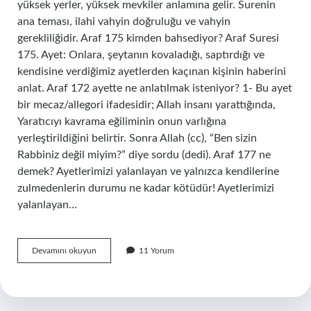
yüksek yerler, yüksek mevkiler anlamına gelir. Surenin
ana teması, ilahi vahyin doğruluğu ve vahyin
gerekliliğidir. Araf 175 kimden bahsediyor? Araf Suresi
175. Ayet: Onlara, şeytanın kovaladığı, saptırdığı ve
kendisine verdiğimiz ayetlerden kaçınan kişinin haberini
anlat. Araf 172 ayette ne anlatılmak isteniyor? 1- Bu ayet
bir mecaz/allegori ifadesidir; Allah insanı yarattığında,
Yaratıcıyı kavrama eğiliminin onun varlığına
yerleştirildiğini belirtir. Sonra Allah (cc), “Ben sizin
Rabbiniz değil miyim?” diye sordu (dedi). Araf 177 ne
demek? Ayetlerimizi yalanlayan ve yalnızca kendilerine
zulmedenlerin durumu ne kadar kötüdür! Ayetlerimizi
yalanlayan…
Araf
Devamını okuyun
11 Yorum
176
Ne
Demek
Istiyor