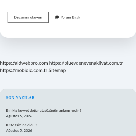
Büyük
Devamını okuyun
Yorum Bırak
Moleküllerin
Parçalanarak
Daha
Küçük
Moleküller
Oluşturmasına
Ne
Denir
https://aldwebpro.com
https://bluevdenevenakliyat.com.tr
https://mobidic.com.tr
Sitemap
SIDEBAR
SON YAZILAR
Birlikte kuvvet doğar atasözünün anlamı nedir ?
Ağustos 6, 2026
KKM faizi ne oldu ?
Ağustos 5, 2026