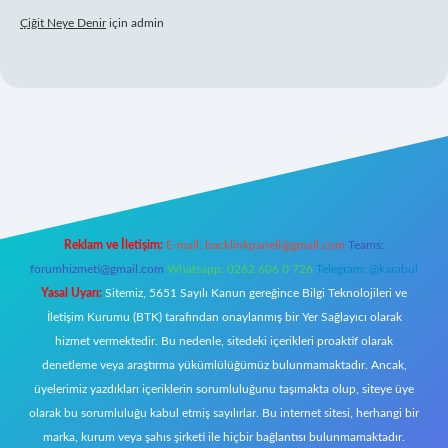
Çiğit Neye Denir
için
admin
/
Reklam ve İletişim:
E-mail:
backlinkpaneli@gmail.com
Teams:
forumhizmeti@gmail.com
Whatsapp: 0262 606 0 726
Telegram: @karabul
Yasal Uyarı:
Sitemiz, 5651 Sayılı Kanun gereğince Bilgi Teknolojileri ve
İletişim Kurumu (BTK) tarafından onaylanmış bir Yer Sağlayıcı olarak
hizmet vermektedir. Bu nedenle, sitedeki içerikleri proaktif olarak
denetleme veya araştırma yükümlülüğümüz bulunmamaktadır. Ancak,
üyelerimiz yazdıkları içeriklerin sorumluluğunu taşımakta olup, siteye üye
olarak bu sorumluluğu kabul etmiş sayılırlar. Bu internet sitesi, herhangi bir
marka, kurum veya şahıs şirketi ile hiçbir bağlantısı bulunmamaktadır.