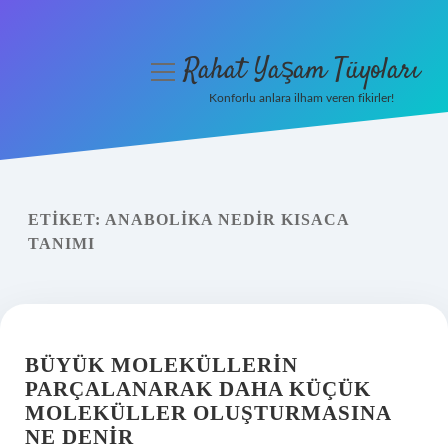
Rahat Yaşam Tüyoları
menüyü
aç
Konforlu anlara ilham veren fikirler!
Anasayfa
Gizlilik Politikası
ETIKET:
ANABOLIKA NEDIR KISACA
Yasal Uyarı
TANIMI
Hakkımızda
BÜYÜK MOLEKÜLLERIN
PARÇALANARAK DAHA KÜÇÜK
MOLEKÜLLER OLUŞTURMASINA
NE DENIR