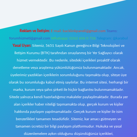
ecasino giriş
ilbet giriş adresi
www.betexper.xyz/
Reklam ve İletişim:
E-mail:
backlinkpaneli@gmail.com
Teams:
forumhizmeti@gmail.com
Whatsapp: 0262 606 0 726
Telegram: @karabul
Yasal Uyarı:
Sitemiz, 5651 Sayılı Kanun gereğince Bilgi Teknolojileri ve
İletişim Kurumu (BTK) tarafından onaylanmış bir Yer Sağlayıcı olarak
hizmet vermektedir. Bu nedenle, sitedeki içerikleri proaktif olarak
denetleme veya araştırma yükümlülüğümüz bulunmamaktadır. Ancak,
üyelerimiz yazdıkları içeriklerin sorumluluğunu taşımakta olup, siteye üye
olarak bu sorumluluğu kabul etmiş sayılırlar. Bu internet sitesi, herhangi bir
marka, kurum veya şahıs şirketi ile hiçbir bağlantısı bulunmamaktadır.
Sitede yalnızca kendi hazırladığımız makaleler paylaşılmaktadır. Burada yer
alan içerikler haber niteliği taşımamakta olup, gerçek kurum ve kişiler
hakkında paylaşım yapılmamaktadır. Gerçek kurum ve kişiler ile isim
benzerlikleri tamamen tesadüfidir. Sitemiz, kar amacı gütmeyen ve
tamamen ücretsiz bir bilgi paylaşım platformudur. Hukuka ve yasal
düzenlemelere aykırı olduğunu düşündüğünüz içerikleri,