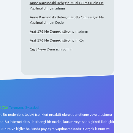
Anne Karnındaki Bebeğin Mutlu Olması Için Ne
Yapılmalıdır
için
admin
Anne Karnındaki Bebeğin Mutlu Olması Için Ne
Yapılmalıdır
için
Dede
Araf 176 Ne Demek Istiyor
için
admin
Araf 176 Ne Demek Istiyor
için
Kör
Çiğit Neye Denir
için
admin
0 726
Telegram: @karabul
 Bu nedenle, sitedeki içerikleri proaktif olarak denetleme veya araştırma
Bu internet sitesi, herhangi bir marka, kurum veya şahıs şirketi ile hiçbir
çek kurum ve kişiler hakkında paylaşım yapılmamaktadır. Gerçek kurum ve