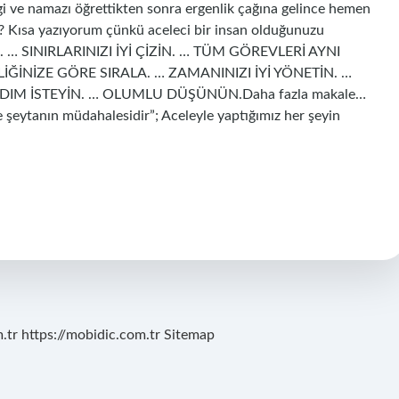
gi ve namazı öğrettikten sonra ergenlik çağına gelince hemen
? Kısa yazıyorum çünkü aceleci bir insan olduğunuzu
run. … SINIRLARINIZI İYİ ÇİZİN. … TÜM GÖREVLERİ AYNI
ĞİNİZE GÖRE SIRALA. … ZAMANINIZI İYİ YÖNETİN. …
IM İSTEYİN. … OLUMLU DÜŞÜNÜN.Daha fazla makale…
 şeytanın müdahalesidir”; Aceleyle yaptığımız her şeyin
.tr
https://mobidic.com.tr
Sitemap