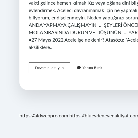
vakti gelince hemen kılmak Kız veya oğlana dini bil
evlendirmek. Aceleci davranmamak için ne yapmalı
biliyorum, endişelenmeyin. Neden yaptığınızı so
ANDA YAPMAYA ÇALIŞMAYIN. … ŞEYLERİ ÖNCELİ
MOLA SIRASINDA DURUN VE DÜŞÜNÜN. … YARD
•27 Mayıs 2022 Acele işe ne denir? Atasözü: “Acele
aksiliklere…
Hangi
Devamını okuyun
Yorum Bırak
Işlerde
Acele
Etmek
Gerekir
https://aldwebpro.com
https://bluevdenevenakliyat.com