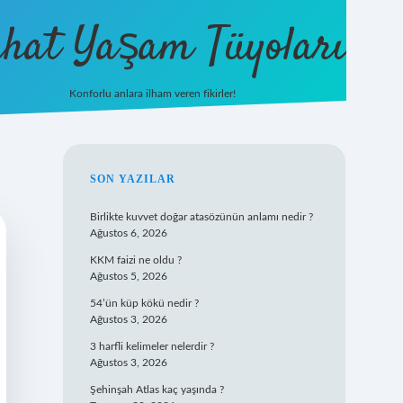
hat Yaşam Tüyoları
Konforlu anlara ilham veren fikirler!
ilbet yeni giriş
famecasino gi
SIDEBAR
SON YAZILAR
Birlikte kuvvet doğar atasözünün anlamı nedir ?
Ağustos 6, 2026
KKM faizi ne oldu ?
Ağustos 5, 2026
54’ün küp kökü nedir ?
Ağustos 3, 2026
3 harfli kelimeler nelerdir ?
Ağustos 3, 2026
Şehinşah Atlas kaç yaşında ?