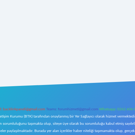
l:
backlinkpaneli@gmail.com
Teams:
forumhizmeti@gmail.com
Whatsapp: 0262 606 
letişim Kurumu (BTK) tarafından onaylanmış bir Yer Sağlayıcı olarak hizmet vermektedir.
orumluluğunu taşımakta olup, siteye üye olarak bu sorumluluğu kabul etmiş sayılırlar. 
eler paylaşılmaktadır. Burada yer alan içerikler haber niteliği taşımamakta olup, ger