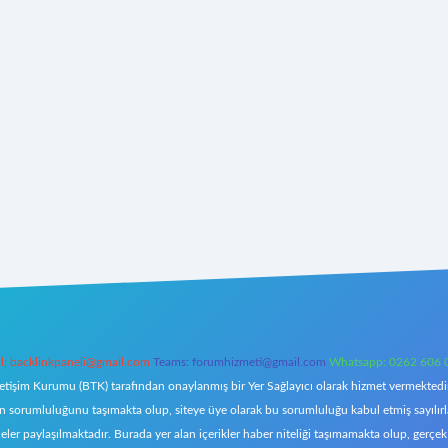
l:
backlinkpaneli@gmail.com
Teams:
forumhizmeti@gmail.com
Whatsapp: 0262 606 
letişim Kurumu (BTK) tarafından onaylanmış bir Yer Sağlayıcı olarak hizmet vermektedir.
orumluluğunu taşımakta olup, siteye üye olarak bu sorumluluğu kabul etmiş sayılırlar. 
eler paylaşılmaktadır. Burada yer alan içerikler haber niteliği taşımamakta olup, ger