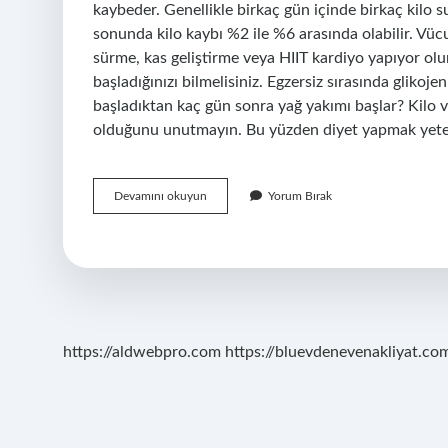
kaybeder. Genellikle birkaç gün içinde birkaç kilo su
sonunda kilo kaybı %2 ile %6 arasında olabilir. Vüc
sürme, kas geliştirme veya HIIT kardiyo yapıyor olu
başladığınızı bilmelisiniz. Egzersiz sırasında glikoj
başladıktan kaç gün sonra yağ yakımı başlar? Kilo ve
olduğunu unutmayın. Bu yüzden diyet yapmak yete
Diyet
Devamını okuyun
Yorum Bırak
Yaparken
Kilo
Verme
Ne
Zaman
Başlar
https://aldwebpro.com
https://bluevdenevenakliyat.com