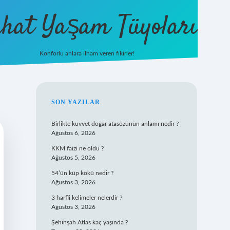
hat Yaşam Tüyoları
Konforlu anlara ilham veren fikirler!
ilbet yeni giriş
famecasino gi
SIDEBAR
SON YAZILAR
Birlikte kuvvet doğar atasözünün anlamı nedir ?
Ağustos 6, 2026
KKM faizi ne oldu ?
Ağustos 5, 2026
54’ün küp kökü nedir ?
Ağustos 3, 2026
3 harfli kelimeler nelerdir ?
Ağustos 3, 2026
Şehinşah Atlas kaç yaşında ?