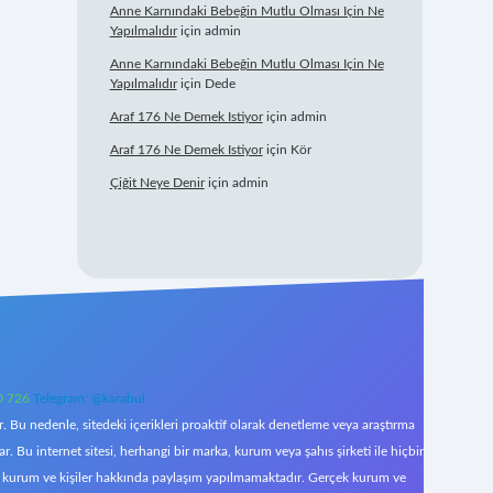
Anne Karnındaki Bebeğin Mutlu Olması Için Ne
Yapılmalıdır
için
admin
Anne Karnındaki Bebeğin Mutlu Olması Için Ne
Yapılmalıdır
için
Dede
Araf 176 Ne Demek Istiyor
için
admin
Araf 176 Ne Demek Istiyor
için
Kör
Çiğit Neye Denir
için
admin
0 726
Telegram: @karabul
 Bu nedenle, sitedeki içerikleri proaktif olarak denetleme veya araştırma
Bu internet sitesi, herhangi bir marka, kurum veya şahıs şirketi ile hiçbir
çek kurum ve kişiler hakkında paylaşım yapılmamaktadır. Gerçek kurum ve