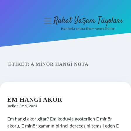
Rahat Yaşam Tüyoları
menüyü
aç
Konforlu anlara ilham veren fikirler!
Anasayfa
Gizlilik Politikası
ETIKET:
A MINÖR HANGI NOTA
Yasal Uyarı
Hakkımızda
EM HANGI AKOR
Tarih: Ekim 9, 2024
Em hangi akor gitar? Em koduyla gösterilen E minör
akoru, E minör gamının birinci derecesini temsil eden E