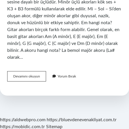
sesine dayalı bir üçlüdür. Minör üçlü akorları kök ses +
K3 + B3 formülü kullanılarak elde edilir. Mi – Sol – Si’den
oluşan akor, diğer minör akorlar gibi duyusal, nazik,
donuk ve hüzünlü bir etkiye sahiptir. Em hangi nota?
Gitar akorları birçok farklı form alabilir. Genel olarak, en
basit gitar akorları Am (A minör), E (E majör), Em (E
minör), G (G majör), C (C majör) ve Dm (D minör) olarak
bilinir. A akoru hangi nota? La bemol majör akoru (La#
olarak…
Em
Devamını okuyun
Yorum Bırak
Hangi
Akor
https://aldwebpro.com
https://bluevdenevenakliyat.com.tr
https://mobidic.com.tr
Sitemap