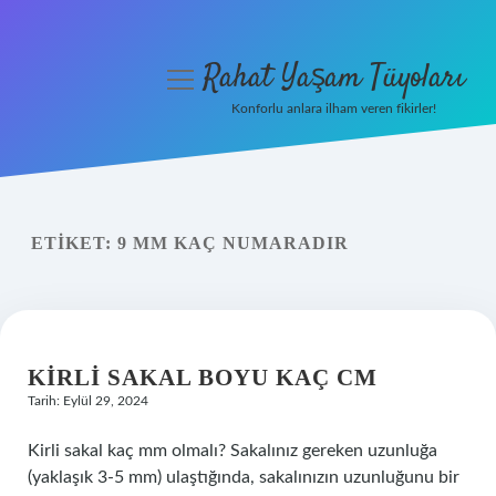
Rahat Yaşam Tüyoları
menüyü
aç
Konforlu anlara ilham veren fikirler!
Anasayfa
Gizlilik Politikası
ETIKET:
9 MM KAÇ NUMARADIR
Yasal Uyarı
Hakkımızda
KIRLI SAKAL BOYU KAÇ CM
Tarih: Eylül 29, 2024
Kirli sakal kaç mm olmalı? Sakalınız gereken uzunluğa
(yaklaşık 3-5 mm) ulaştığında, sakalınızın uzunluğunu bir