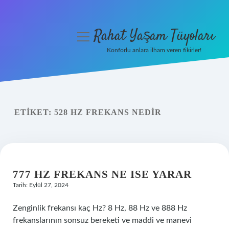
Rahat Yaşam Tüyoları
menüyü
aç
Konforlu anlara ilham veren fikirler!
Anasayfa
Gizlilik Politikası
ETIKET:
528 HZ FREKANS NEDIR
Yasal Uyarı
Hakkımızda
777 HZ FREKANS NE ISE YARAR
Tarih: Eylül 27, 2024
Zenginlik frekansı kaç Hz? 8 Hz, 88 Hz ve 888 Hz
frekanslarının sonsuz bereketi ve maddi ve manevi