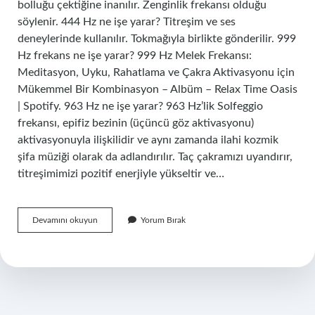
bolluğu çektiğine inanılır. Zenginlik frekansı olduğu
söylenir. 444 Hz ne işe yarar? Titreşim ve ses
deneylerinde kullanılır. Tokmağıyla birlikte gönderilir. 999
Hz frekans ne işe yarar? 999 Hz Melek Frekansı:
Meditasyon, Uyku, Rahatlama ve Çakra Aktivasyonu için
Mükemmel Bir Kombinasyon – Albüm – Relax Time Oasis
| Spotify. 963 Hz ne işe yarar? 963 Hz’lik Solfeggio
frekansı, epifiz bezinin (üçüncü göz aktivasyonu)
aktivasyonuyla ilişkilidir ve aynı zamanda ilahi kozmik
şifa müziği olarak da adlandırılır. Taç çakramızı uyandırır,
titreşimimizi pozitif enerjiyle yükseltir ve…
777
Devamını okuyun
Yorum Bırak
Hz
Frekans
Ne
Ise
Yarar