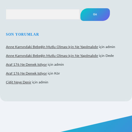
Arama
SON YORUMLAR
Anne Karnındaki Bebeğin Mutlu Olması Için Ne Yapılmalıdır
için
admin
Anne Karnındaki Bebeğin Mutlu Olması Için Ne Yapılmalıdır
için
Dede
Araf 176 Ne Demek Istiyor
için
admin
Araf 176 Ne Demek Istiyor
için
Kör
Çiğit Neye Denir
için
admin
ecasino giriş
ilbet giriş adresi
www.betexper.xyz/