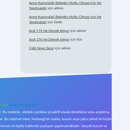
Anne Karnındaki Bebeğin Mutlu Olması Için Ne
Yapılmalıdır
için
admin
Anne Karnındaki Bebeğin Mutlu Olması Için Ne
Yapılmalıdır
için
Dede
Araf 176 Ne Demek Istiyor
için
admin
Araf 176 Ne Demek Istiyor
için
Kör
Çiğit Neye Denir
için
admin
0 726
Telegram: @karabul
 Bu nedenle, sitedeki içerikleri proaktif olarak denetleme veya araştırma
Bu internet sitesi, herhangi bir marka, kurum veya şahıs şirketi ile hiçbir
çek kurum ve kişiler hakkında paylaşım yapılmamaktadır. Gerçek kurum ve