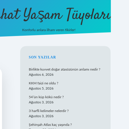
hat Yaşam Tüyoları
Konforlu anlara ilham veren fikirler!
ilbet yeni 
SIDEBAR
SON YAZILAR
Birlikte kuvvet doğar atasözünün anlamı nedir ?
Ağustos 6, 2026
KKM faizi ne oldu ?
Ağustos 5, 2026
54’ün küp kökü nedir ?
Ağustos 3, 2026
3 harfli kelimeler nelerdir ?
Ağustos 3, 2026
Şehinşah Atlas kaç yaşında ?