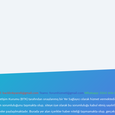
l:
backlinkpaneli@gmail.com
Teams:
forumhizmeti@gmail.com
Whatsapp: 0262 606 
letişim Kurumu (BTK) tarafından onaylanmış bir Yer Sağlayıcı olarak hizmet vermektedir.
orumluluğunu taşımakta olup, siteye üye olarak bu sorumluluğu kabul etmiş sayılırlar. 
eler paylaşılmaktadır. Burada yer alan içerikler haber niteliği taşımamakta olup, ger