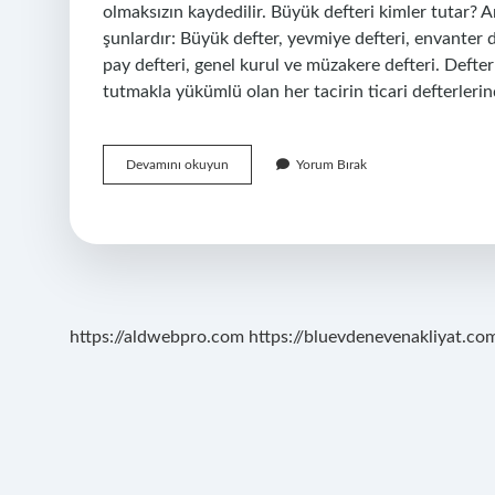
olmaksızın kaydedilir. Büyük defteri kimler tutar?
şunlardır: Büyük defter, yevmiye defteri, envanter d
pay defteri, genel kurul ve müzakere defteri. Deft
tutmakla yükümlü olan her tacirin ticari defterlerinde
Büyük
Devamını okuyun
Yorum Bırak
Defter
Neden
Tutulur
https://aldwebpro.com
https://bluevdenevenakliyat.com