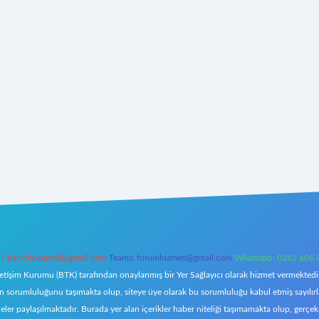
l:
backlinkpaneli@gmail.com
Teams:
forumhizmeti@gmail.com
Whatsapp: 0262 606 
letişim Kurumu (BTK) tarafından onaylanmış bir Yer Sağlayıcı olarak hizmet vermektedir.
orumluluğunu taşımakta olup, siteye üye olarak bu sorumluluğu kabul etmiş sayılırlar. 
eler paylaşılmaktadır. Burada yer alan içerikler haber niteliği taşımamakta olup, ger