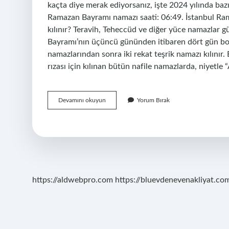
kaçta diye merak ediyorsanız, işte 2024 yılında baz
Ramazan Bayramı namazı saati: 06:49. İstanbul Ra
kılınır? Teravih, Teheccüd ve diğer yüce namazlar gü
Bayramı’nın üçüncü gününden itibaren dört gün boyun
namazlarından sonra iki rekat teşrik namazı kılınır.
rızası için kılınan bütün nafile namazlarda, niyetle 
Bayramın
Devamını okuyun
Yorum Bırak
1
Günü
Hangi
Namaz
Kilinir
https://aldwebpro.com
https://bluevdenevenakliyat.com