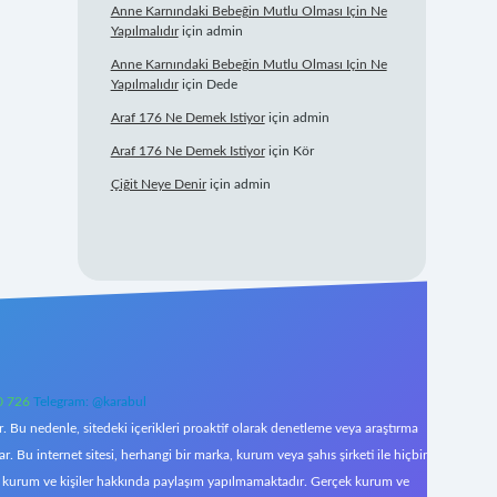
Anne Karnındaki Bebeğin Mutlu Olması Için Ne
Yapılmalıdır
için
admin
Anne Karnındaki Bebeğin Mutlu Olması Için Ne
Yapılmalıdır
için
Dede
Araf 176 Ne Demek Istiyor
için
admin
Araf 176 Ne Demek Istiyor
için
Kör
Çiğit Neye Denir
için
admin
0 726
Telegram: @karabul
 Bu nedenle, sitedeki içerikleri proaktif olarak denetleme veya araştırma
Bu internet sitesi, herhangi bir marka, kurum veya şahıs şirketi ile hiçbir
çek kurum ve kişiler hakkında paylaşım yapılmamaktadır. Gerçek kurum ve