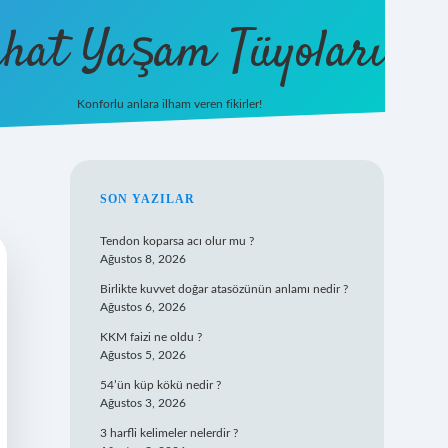
hat Yaşam Tüyoları
Konforlu anlara ilham veren fikirler!
ilbet yeni giriş
famecasino gi
SIDEBAR
SON YAZILAR
Tendon koparsa acı olur mu ?
Ağustos 8, 2026
Birlikte kuvvet doğar atasözünün anlamı nedir ?
Ağustos 6, 2026
KKM faizi ne oldu ?
Ağustos 5, 2026
54’ün küp kökü nedir ?
Ağustos 3, 2026
3 harfli kelimeler nelerdir ?