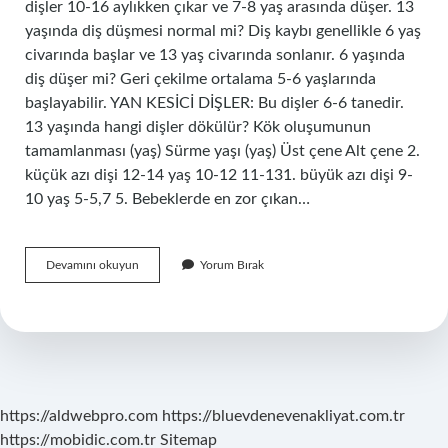
dişler 10-16 aylıkken çıkar ve 7-8 yaş arasında düşer. 13
yaşında diş düşmesi normal mi? Diş kaybı genellikle 6 yaş
civarında başlar ve 13 yaş civarında sonlanır. 6 yaşında
diş düşer mi? Geri çekilme ortalama 5-6 yaşlarında
başlayabilir. YAN KESİCİ DİŞLER: Bu dişler 6-6 tanedir.
13 yaşında hangi dişler dökülür? Kök oluşumunun
tamamlanması (yaş) Sürme yaşı (yaş) Üst çene Alt çene 2.
küçük azı dişi 12-14 yaş 10-12 11-131. büyük azı dişi 9-
10 yaş 5-5,7 5. Bebeklerde en zor çıkan…
Alt
Devamını okuyun
Yorum Bırak
Diş
Kaç
Yaşında
Düşer
https://aldwebpro.com
https://bluevdenevenakliyat.com.tr
https://mobidic.com.tr
Sitemap