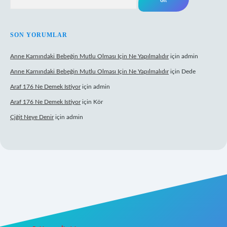
SON YORUMLAR
Anne Karnındaki Bebeğin Mutlu Olması Için Ne Yapılmalıdır
için
admin
Anne Karnındaki Bebeğin Mutlu Olması Için Ne Yapılmalıdır
için
Dede
Araf 176 Ne Demek Istiyor
için
admin
Araf 176 Ne Demek Istiyor
için
Kör
Çiğit Neye Denir
için
admin
ecasino giriş
ilbet giriş adresi
www.betexper.xyz/