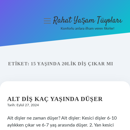
Rahat Yaşam Tüyoları
menüyü
aç
Konforlu anlara ilham veren fikirler!
Anasayfa
Gizlilik Politikası
ETIKET:
15 YAŞINDA 20LIK DIŞ ÇIKAR MI
Yasal Uyarı
Hakkımızda
ALT DIŞ KAÇ YAŞINDA DÜŞER
Tarih: Eylül 27, 2024
Alt dişler ne zaman düşer? Alt dişler: Kesici dişler 6-10
aylıkken çıkar ve 6-7 yaş arasında düşer. 2. Yan kesici