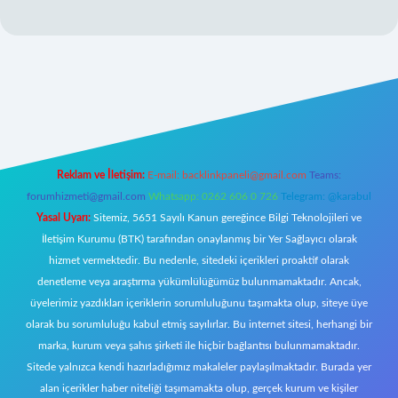
casino giriş
ilbet giriş adresi
www.betexper.xyz/
Reklam ve İletişim:
E-mail:
backlinkpaneli@gmail.com
Teams:
forumhizmeti@gmail.com
Whatsapp: 0262 606 0 726
Telegram: @karabul
Yasal Uyarı:
Sitemiz, 5651 Sayılı Kanun gereğince Bilgi Teknolojileri ve
İletişim Kurumu (BTK) tarafından onaylanmış bir Yer Sağlayıcı olarak
hizmet vermektedir. Bu nedenle, sitedeki içerikleri proaktif olarak
denetleme veya araştırma yükümlülüğümüz bulunmamaktadır. Ancak,
üyelerimiz yazdıkları içeriklerin sorumluluğunu taşımakta olup, siteye üye
olarak bu sorumluluğu kabul etmiş sayılırlar. Bu internet sitesi, herhangi bir
marka, kurum veya şahıs şirketi ile hiçbir bağlantısı bulunmamaktadır.
Sitede yalnızca kendi hazırladığımız makaleler paylaşılmaktadır. Burada yer
alan içerikler haber niteliği taşımamakta olup, gerçek kurum ve kişiler