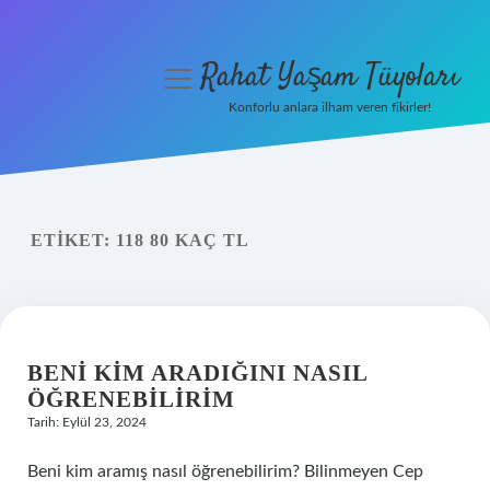
Rahat Yaşam Tüyoları
menüyü
aç
Konforlu anlara ilham veren fikirler!
Anasayfa
Gizlilik Politikası
ETIKET:
118 80 KAÇ TL
Yasal Uyarı
Hakkımızda
BENI KIM ARADIĞINI NASIL
ÖĞRENEBILIRIM
Tarih: Eylül 23, 2024
Beni kim aramış nasıl öğrenebilirim? Bilinmeyen Cep