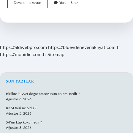
Beni
Devamını okuyun
Yorum Bırak
Kim
Aradığını
Nasıl
Öğrenebilirim
https://aldwebpro.com
https://bluevdenevenakliyat.com.tr
https://mobidic.com.tr
Sitemap
SIDEBAR
SON YAZILAR
Birlikte kuvvet doğar atasözünün anlamı nedir ?
Ağustos 6, 2026
KKM faizi ne oldu ?
Ağustos 5, 2026
54’ün küp kökü nedir ?
Ağustos 3, 2026