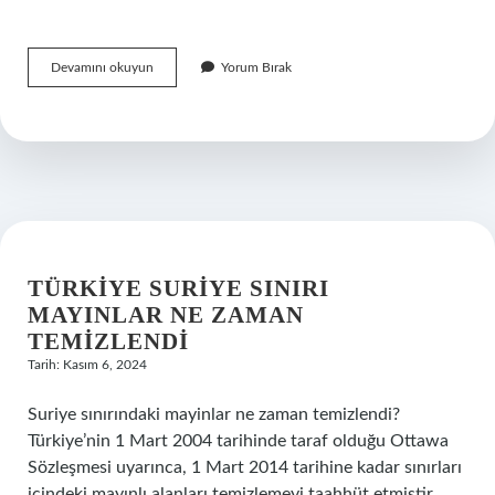
Kağıt
Devamını okuyun
Yorum Bırak
Para
Hangi
Malzemeden
Yapılır
TÜRKIYE SURIYE SINIRI
MAYINLAR NE ZAMAN
TEMIZLENDI
Tarih: Kasım 6, 2024
Suriye sınırındaki mayinlar ne zaman temizlendi?
Türkiye’nin 1 Mart 2004 tarihinde taraf olduğu Ottawa
Sözleşmesi uyarınca, 1 Mart 2014 tarihine kadar sınırları
içindeki mayınlı alanları temizlemeyi taahhüt etmiştir.