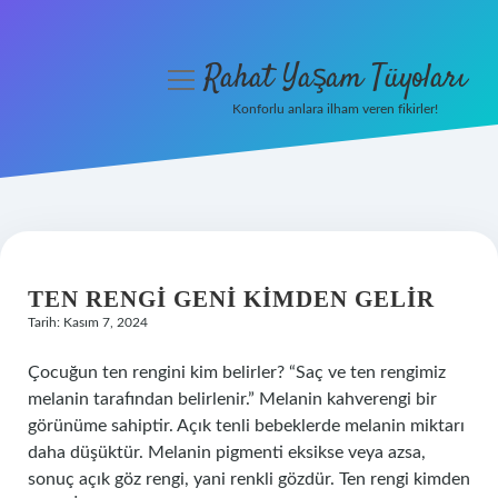
Rahat Yaşam Tüyoları
menüyü
aç
Konforlu anlara ilham veren fikirler!
Anasayfa
Gizlilik Politikası
RAHAT
Yasal Uyarı
YAŞAM
TEN RENGI GENI KIMDEN GELIR
Hakkımızda
Tarih: Kasım 7, 2024
TÜYOLARI
Çocuğun ten rengini kim belirler? “Saç ve ten rengimiz
YAZILAR
melanin tarafından belirlenir.” Melanin kahverengi bir
görünüme sahiptir. Açık tenli bebeklerde melanin miktarı
daha düşüktür. Melanin pigmenti eksikse veya azsa,
sonuç açık göz rengi, yani renkli gözdür. Ten rengi kimden