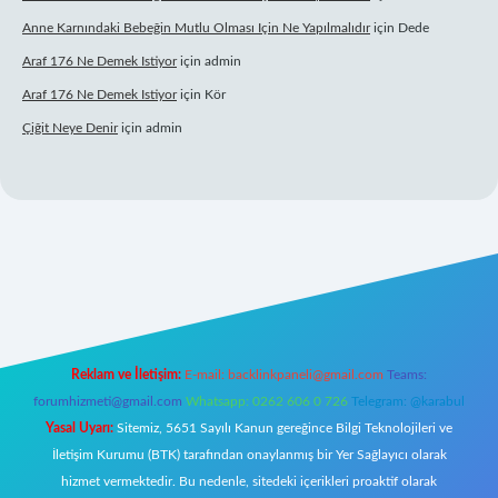
Anne Karnındaki Bebeğin Mutlu Olması Için Ne Yapılmalıdır
için
Dede
Araf 176 Ne Demek Istiyor
için
admin
Araf 176 Ne Demek Istiyor
için
Kör
Çiğit Neye Denir
için
admin
lbet yeni giriş
famecasino giriş
ilbet giriş adresi
www.betexper.xyz
Reklam ve İletişim:
E-mail:
backlinkpaneli@gmail.com
Teams:
forumhizmeti@gmail.com
Whatsapp: 0262 606 0 726
Telegram: @karabul
Yasal Uyarı:
Sitemiz, 5651 Sayılı Kanun gereğince Bilgi Teknolojileri ve
İletişim Kurumu (BTK) tarafından onaylanmış bir Yer Sağlayıcı olarak
hizmet vermektedir. Bu nedenle, sitedeki içerikleri proaktif olarak