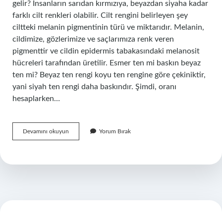
gelir? İnsanların sarıdan kırmızıya, beyazdan siyaha kadar
farklı cilt renkleri olabilir. Cilt rengini belirleyen şey
ciltteki melanin pigmentinin türü ve miktarıdır. Melanin,
cildimize, gözlerimize ve saçlarımıza renk veren
pigmenttir ve cildin epidermis tabakasındaki melanosit
hücreleri tarafından üretilir. Esmer ten mi baskın beyaz
ten mi? Beyaz ten rengi koyu ten rengine göre çekiniktir,
yani siyah ten rengi daha baskındır. Şimdi, oranı
hesaplarken…
Ten
Devamını okuyun
Yorum Bırak
Rengi
Geni
Kimden
Gelir