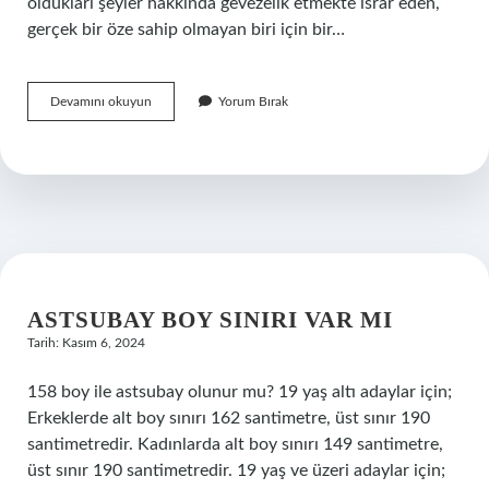
oldukları şeyler hakkında gevezelik etmekte ısrar eden,
gerçek bir öze sahip olmayan biri için bir…
Boş
Devamını okuyun
Yorum Bırak
Fıçı
Çok
Langırdar
Ne
Anlama
Gelir
ASTSUBAY BOY SINIRI VAR MI
Tarih: Kasım 6, 2024
158 boy ile astsubay olunur mu? 19 yaş altı adaylar için;
Erkeklerde alt boy sınırı 162 santimetre, üst sınır 190
santimetredir. Kadınlarda alt boy sınırı 149 santimetre,
üst sınır 190 santimetredir. 19 yaş ve üzeri adaylar için;