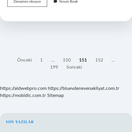
Pubg
Devamını okuyun
Yorum Bırak
Hesabı
Nasıl
Geri
Getirilir
YAZI
Önceki
1
…
150
151
152
…
199
Sonraki
SAYFALAMASI
https://aldwebpro.com
https://bluevdenevenakliyat.com.tr
https://mobidic.com.tr
Sitemap
SIDEBAR
SON YAZILAR