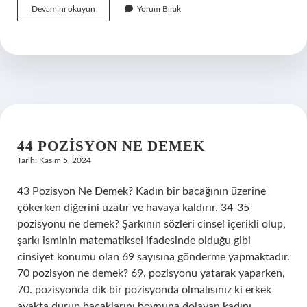
Lalezar
Devamını okuyun
Yorum Bırak
Nasıl
Yazılır
Tdk
44 POZISYON NE DEMEK
Tarih: Kasım 5, 2024
43 Pozisyon Ne Demek? Kadın bir bacağının üzerine
çökerken diğerini uzatır ve havaya kaldırır. 34-35
pozisyonu ne demek? Şarkının sözleri cinsel içerikli olup,
şarkı isminin matematiksel ifadesinde olduğu gibi
cinsiyet konumu olan 69 sayısına gönderme yapmaktadır.
70 pozisyon ne demek? 69. pozisyonu yatarak yaparken,
70. pozisyonda dik bir pozisyonda olmalısınız ki erkek
ayakta durup bacaklarını boynuna dolayan kadını