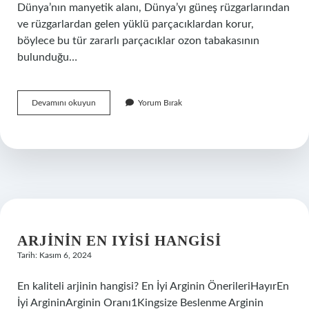
Dünya’nın manyetik alanı, Dünya’yı güneş rüzgarlarından
ve rüzgarlardan gelen yüklü parçacıklardan korur,
böylece bu tür zararlı parçacıklar ozon tabakasının
bulunduğu…
Dünyanın
Devamını okuyun
Yorum Bırak
Manyetik
Alanı
Yok
Olursa
Ne
Olur
ARJININ EN IYISI HANGISI
Tarih: Kasım 6, 2024
En kaliteli arjinin hangisi? En İyi Arginin ÖnerileriHayırEn
İyi ArgininArginin Oranı1Kingsize Beslenme Arginin