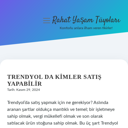
Rahat Yaşam Tüyoları
menüyü
aç
Konforlu anlara ilham veren fikirler!
Anasayfa
Gizlilik Politikası
RAHAT
Yasal Uyarı
YAŞAM
TRENDYOL DA KIMLER SATIŞ
Hakkımızda
YAPABILIR
TÜYOLARI
Tarih: Kasım 29, 2024
YAZILAR
Trendyol’da satış yapmak için ne gerekiyor? Aslında
aranan şartlar oldukça mantıklı ve temel; bir işletmeye
sahip olmak, vergi mükellefi olmak ve son olarak
satılacak ürün stoğuna sahip olmak. Bu üç şart Trendyol