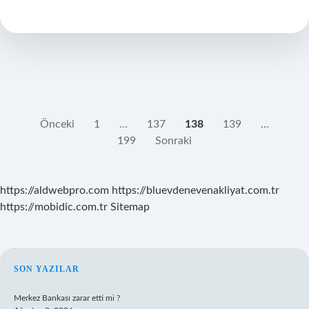
Sonra
Kocasının
Soyadını
Kullanabilir
Mi
YAZI
Önceki
1
…
137
138
139
…
199
Sonraki
SAYFALAMASI
https://aldwebpro.com
https://bluevdenevenakliyat.com.tr
https://mobidic.com.tr
Sitemap
SIDEBAR
SON YAZILAR
Merkez Bankası zarar etti mi ?