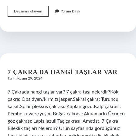
Pro
Devamını okuyun
Yorum Bırak
Tipleme
Nedir
7 ÇAKRA DA HANGI TAŞLAR VAR
Tarih: Kasım 29, 2024
7 Çakrada hangi taşlar var? 7 çakra taşı nelerdir?Kök
çakra: Obsidyen/kırmızı jasper.Sakral çakra: Turuncu
kalsit.Solar pleksus çakrası: Kaplan gözü.Kalp çakrası:
Pembe kuvars/yeşim.Boğaz çakrası: Akuamarin.Üçüncü
göz çakrası: Lapis lazuli.Taç çakrası: Ametist. 7 Çakra
Bileklik taşları Nelerdir? Ürün sayfasında gördüğünüz
fiyat bilgisi satıcı tarafından belirlenmektedir. Bileklik;