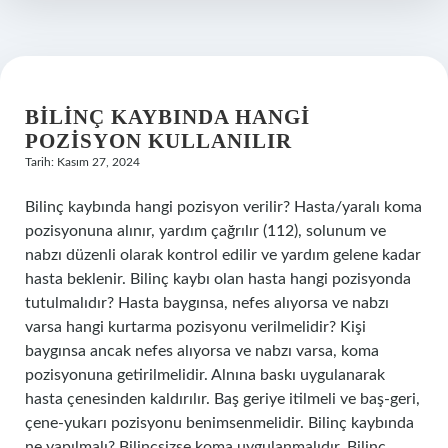
Ibn
I
Sina
BILINÇ KAYBINDA HANGI
POZISYON KULLANILIR
Tarih: Kasım 27, 2024
Bilinç kaybında hangi pozisyon verilir? Hasta/yaralı koma
pozisyonuna alınır, yardım çağrılır (112), solunum ve
nabzı düzenli olarak kontrol edilir ve yardım gelene kadar
hasta beklenir. Bilinç kaybı olan hasta hangi pozisyonda
tutulmalıdır? Hasta baygınsa, nefes alıyorsa ve nabzı
varsa hangi kurtarma pozisyonu verilmelidir? Kişi
baygınsa ancak nefes alıyorsa ve nabzı varsa, koma
pozisyonuna getirilmelidir. Alnına baskı uygulanarak
hasta çenesinden kaldırılır. Baş geriye itilmeli ve baş-geri,
çene-yukarı pozisyonu benimsenmelidir. Bilinç kaybında
ne yapılmalı? Bilinçsizse koma uygulanmalıdır. Bilinç,