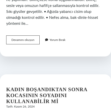
sesle veya omuzun hafifçe sallanmasıyla kontrol edilir.
Sıkı giysiler gevşetilir. • Ağızda yabancı cisim olup
olmadığı kontrol edilir. • Nefes alma, bak-dinle-hisset
yöntemi ile…
Bilinç
Devamını okuyun
Yorum Bırak
Kaybında
Hangi
Pozisyon
Kullanılır
KADIN BOŞANDIKTAN SONRA
KOCASININ SOYADINI
KULLANABILIR MI
Tarih: Kasım 26, 2024