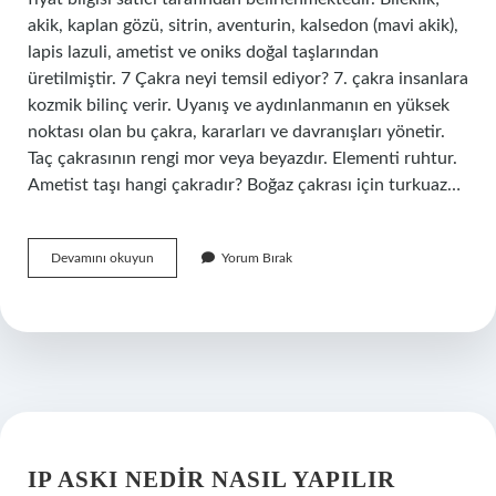
akik, kaplan gözü, sitrin, aventurin, kalsedon (mavi akik),
lapis lazuli, ametist ve oniks doğal taşlarından
üretilmiştir. 7 Çakra neyi temsil ediyor? 7. çakra insanlara
kozmik bilinç verir. Uyanış ve aydınlanmanın en yüksek
noktası olan bu çakra, kararları ve davranışları yönetir.
Taç çakrasının rengi mor veya beyazdır. Elementi ruhtur.
Ametist taşı hangi çakradır? Boğaz çakrası için turkuaz…
7
Devamını okuyun
Yorum Bırak
Çakra
Da
Hangi
Taşlar
Var
IP ASKI NEDIR NASIL YAPILIR