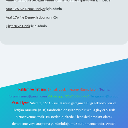
Anne Karnındaki Bebeğin Mutlu Olması Için Ne Yapılmalıdır
için
Dede
Araf 176 Ne Demek Istiyor
için
admin
Araf 176 Ne Demek Istiyor
için
Kör
Çiğit Neye Denir
için
admin
iş
famecasino giriş
ilbet giriş adresi
www.betexper.xyz/
Reklam ve İletişim:
E-mail:
backlinkpaneli@gmail.com
Teams:
forumhizmeti@gmail.com
Whatsapp: 0262 606 0 726
Telegram: @karabul
Yasal Uyarı:
Sitemiz, 5651 Sayılı Kanun gereğince Bilgi Teknolojileri ve
İletişim Kurumu (BTK) tarafından onaylanmış bir Yer Sağlayıcı olarak
hizmet vermektedir. Bu nedenle, sitedeki içerikleri proaktif olarak
denetleme veya araştırma yükümlülüğümüz bulunmamaktadır. Ancak,